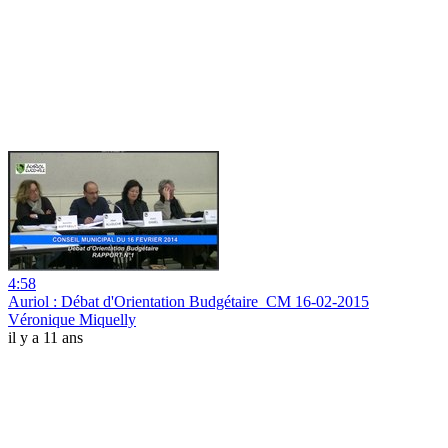
4:58
Auriol : Débat d'Orientation Budgétaire_CM 16-02-2015
Véronique Miquelly
il y a 11 ans