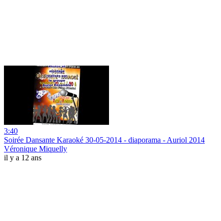
3:40
Soirée Dansante Karaoké 30-05-2014 - diaporama - Auriol 2014
Véronique Miquelly
il y a 12 ans