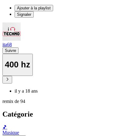
Ajouter à la playlist
Signaler
ita68
Suivre
400 hz
il y a 18 ans
remix de 94
Catégorie
🎵
Musique