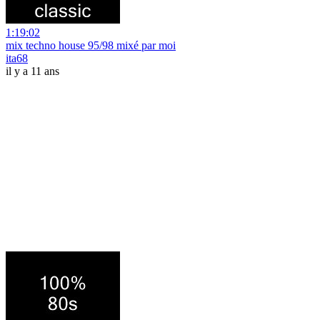
1:19:02
mix techno house 95/98 mixé par moi
ita68
il y a 11 ans