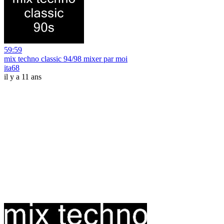
59:59
mix techno classic 94/98 mixer par moi
ita68
il y a 11 ans