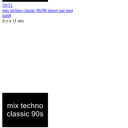
59:51
mix techno classic 96/98 mixer par moi
ita68
il y a 11 ans