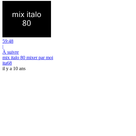
59:48
|
À suivre
mix italo 80 mixer par moi
ita68
il y a 10 ans