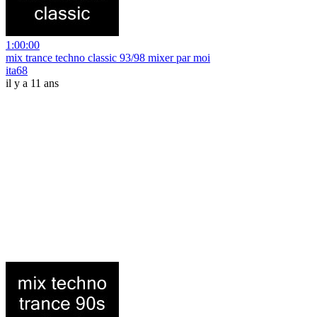
1:00:00
mix trance techno classic 93/98 mixer par moi
ita68
il y a 11 ans