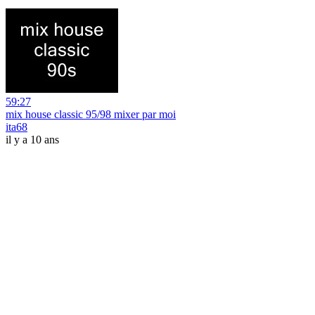
59:27
mix house classic 95/98 mixer par moi
ita68
il y a 10 ans