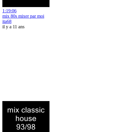
1:19:06
mix 80s mixer par moi
ita68
il y a 11 ans