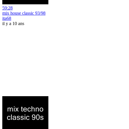
59:28
mix house classic 93/98
ita68
il y a 10 ans