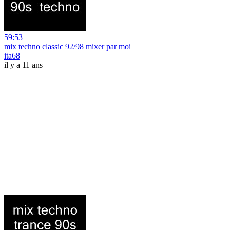
59:53
mix techno classic 92/98 mixer par moi
ita68
il y a 11 ans