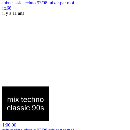
mix classic techno 93/98 mixer par moi
ita68
il y a 11 ans
1:00:00