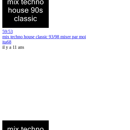
59:53
mix techno house classic 93/98 mixer par moi
ita68
il y a 11 ans