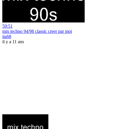
59:51
mix techno 94/98 classic creer par moi
ita68
il y a 11 ans