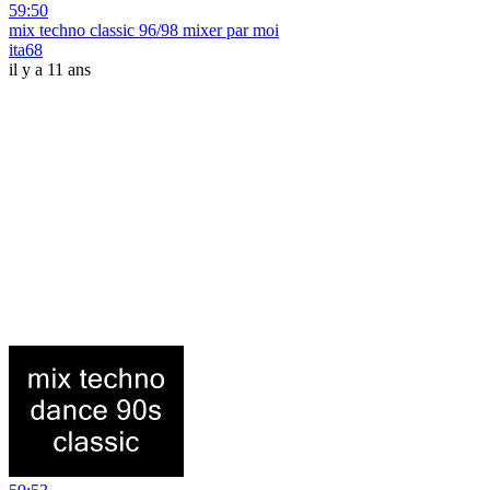
59:50
mix techno classic 96/98 mixer par moi
ita68
il y a 11 ans