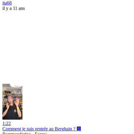
ita68
il y a 11 ans
1:22
Comment je suis rentrée au Berghain ? 🏢