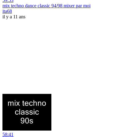
59:53
mix techno dance classic 94/98 mixer par moi
ita68
il y a 11 ans
58:41