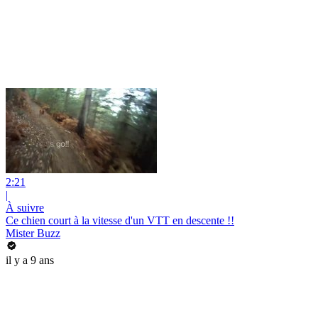
2:21
|
À suivre
Ce chien court à la vitesse d'un VTT en descente !!
Mister Buzz
il y a 9 ans