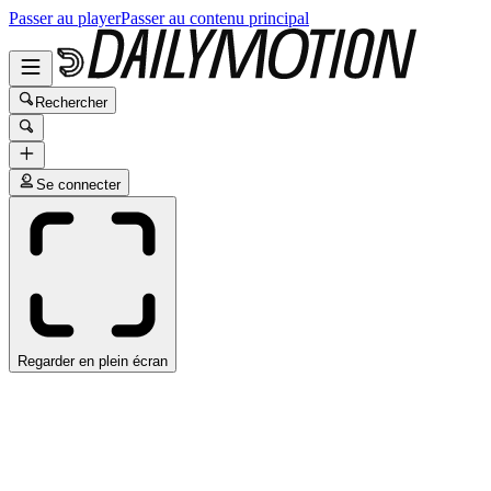
Passer au player
Passer au contenu principal
Rechercher
Se connecter
Regarder en plein écran