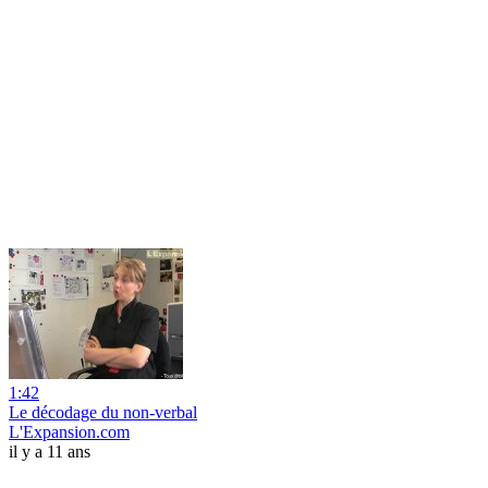
1:42
Le décodage du non-verbal
L'Expansion.com
il y a 11 ans