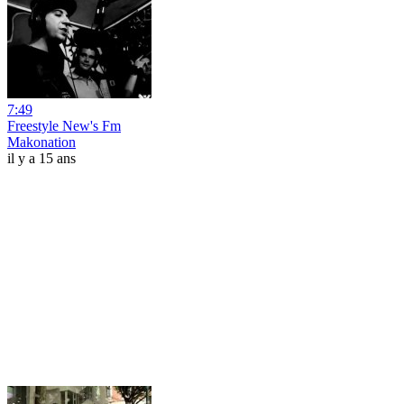
7:49
Freestyle New's Fm
Makonation
il y a 15 ans