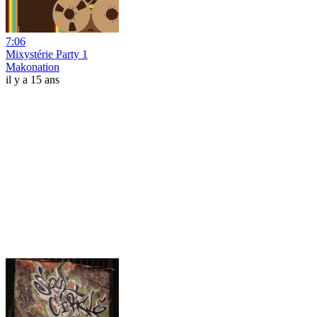
7:06
Mixystérie Party 1
Makonation
il y a 15 ans