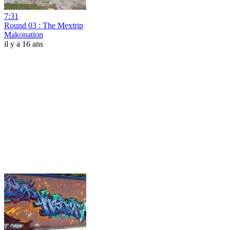
7:31
Round 03 : The Mextrip
Makonation
il y a 16 ans