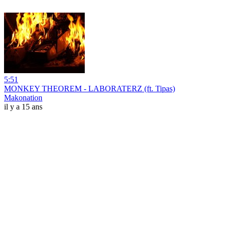
5:51
MONKEY THEOREM - LABORATERZ (ft. Tipas)
Makonation
il y a 15 ans