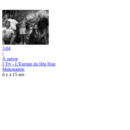
5:04
|
À suivre
I Try - L'Europe du Hip Hop
Makonation
il y a 15 ans