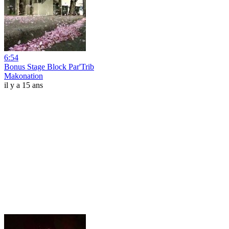
6:54
Bonus Stage Block Par'Trib
Makonation
il y a 15 ans