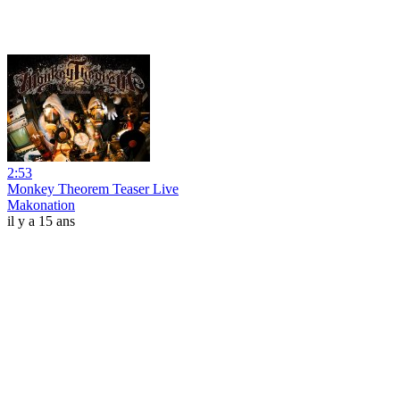
2:53
Monkey Theorem Teaser Live
Makonation
il y a 15 ans