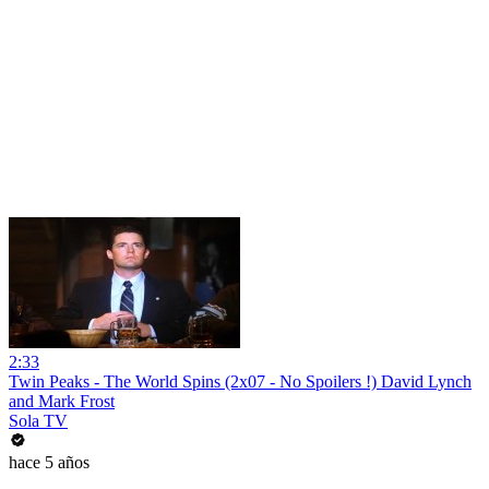
2:33
Twin Peaks - The World Spins (2x07 - No Spoilers !) David Lynch
and Mark Frost
Sola TV
hace 5 años