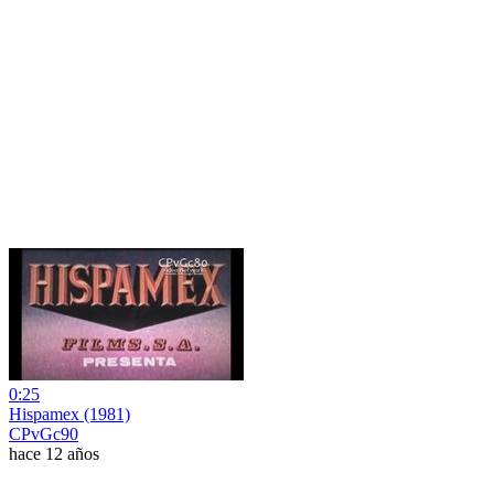
0:25
Hispamex (1981)
CPvGc90
hace 12 años