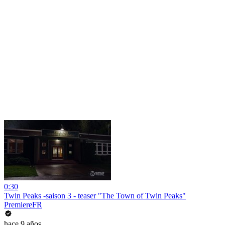
0:30
Twin Peaks -saison 3 - teaser "The Town of Twin Peaks"
PremiereFR
hace 9 años