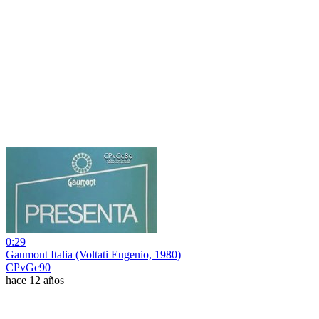
0:29
Gaumont Italia (Voltati Eugenio, 1980)
CPvGc90
hace 12 años