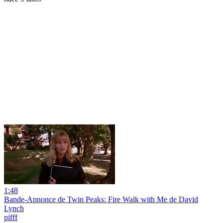
1:48
Bande-Annonce de Twin Peaks: Fire Walk with Me de David
Lynch
pifff