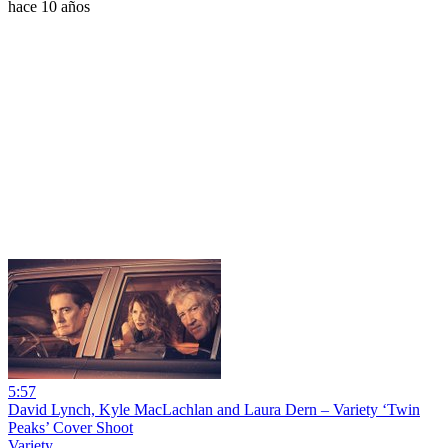
hace 10 años
5:57
David Lynch, Kyle MacLachlan and Laura Dern – Variety ‘Twin
Peaks’ Cover Shoot
Variety