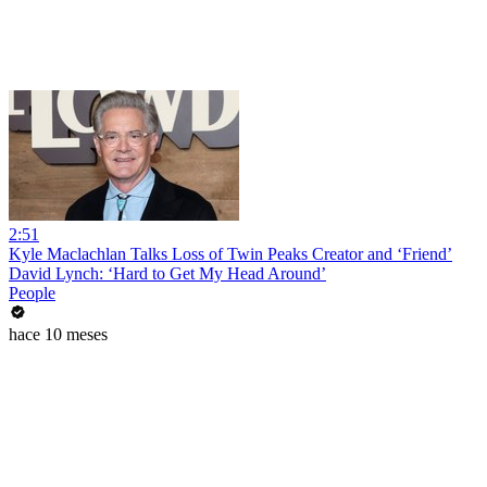
2:51
Kyle Maclachlan Talks Loss of Twin Peaks Creator and ‘Friend’
David Lynch: ‘Hard to Get My Head Around’
People
hace 10 meses