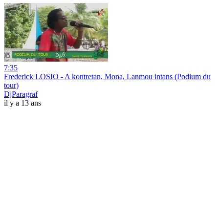
7:35
Frederick LOSIO - A kontretan, Mona, Lanmou intans (Podium du
tour)
DjParagraf
il y a 13 ans