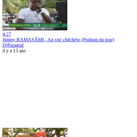
4:27
Jimmy RAMASÂMI - An vin' chèchéw (Podium du tour)
DjParagraf
il y a 13 ans