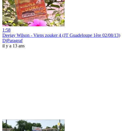
1:58
Deejay Wilson - Viens zouker 4 (JT Guadeloupe 1ère 02/08/13)
DjParagraf
il y a 13 ans