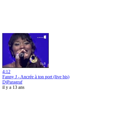
4:12
Fanny J - Ancrée à ton port (live bis)
DjParagraf
il y a 13 ans