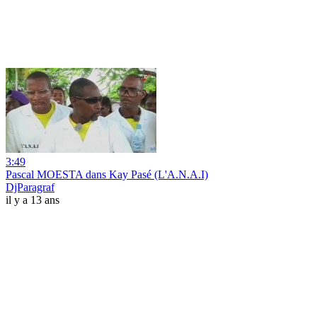
3:49
Pascal MOESTA dans Kay Pasé (L'A.N.A.I)
DjParagraf
il y a 13 ans