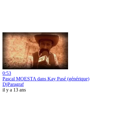
0:53
Pascal MOESTA dans Kay Pasé (générique)
DjParagraf
il y a 13 ans