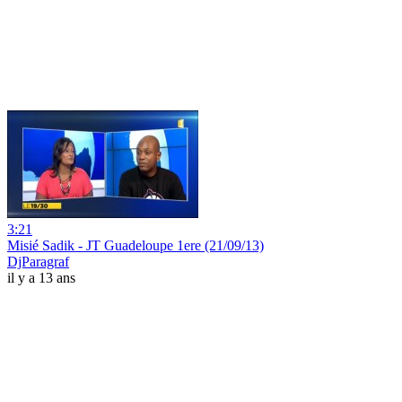
3:21
Misié Sadik - JT Guadeloupe 1ere (21/09/13)
DjParagraf
il y a 13 ans