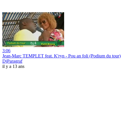
3:06
Jean-Marc TEMPLET feat. K'ryn - Pou an foli (Podium du tour)
DjParagraf
il y a 13 ans