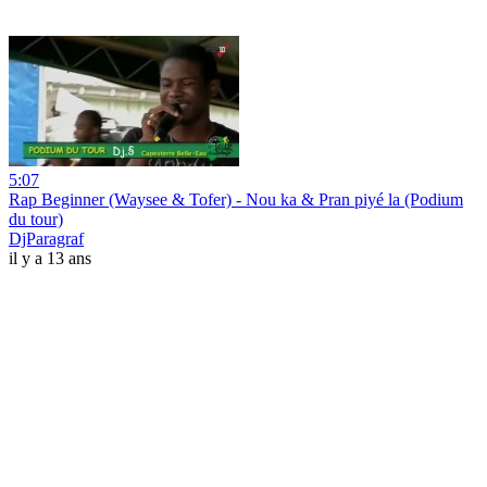
5:07
Rap Beginner (Waysee & Tofer) - Nou ka & Pran piyé la (Podium
du tour)
DjParagraf
il y a 13 ans