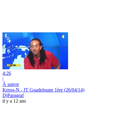
4:26
|
À suivre
Keros-N - JT Guadeloupe 1ère (26/04/14)
DjParagraf
il y a 12 ans