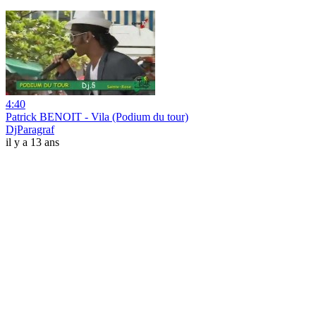
4:40
Patrick BENOIT - Vila (Podium du tour)
DjParagraf
il y a 13 ans