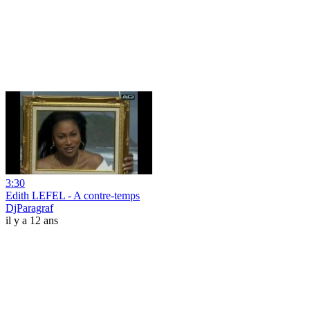
3:30
Edith LEFEL - A contre-temps
DjParagraf
il y a 12 ans