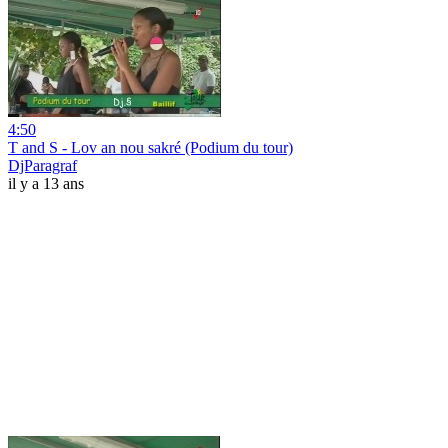
4:50
T and S - Lov an nou sakré (Podium du tour)
DjParagraf
il y a 13 ans