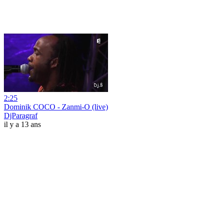
2:25
Dominik COCO - Zanmi-O (live)
DjParagraf
il y a 13 ans