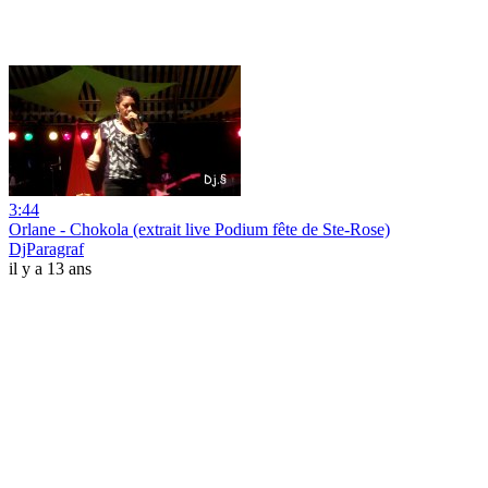
3:44
Orlane - Chokola (extrait live Podium fête de Ste-Rose)
DjParagraf
il y a 13 ans