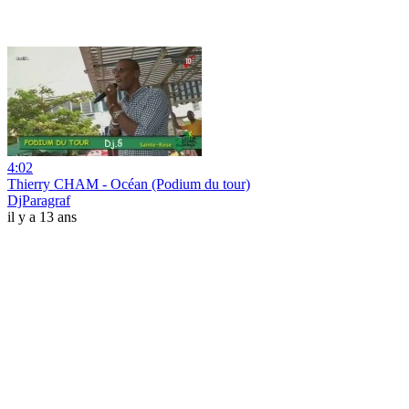
4:02
Thierry CHAM - Océan (Podium du tour)
DjParagraf
il y a 13 ans