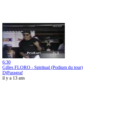
6:30
Gilles FLORO - Spiritual (Podium du tour)
DjParagraf
il y a 13 ans