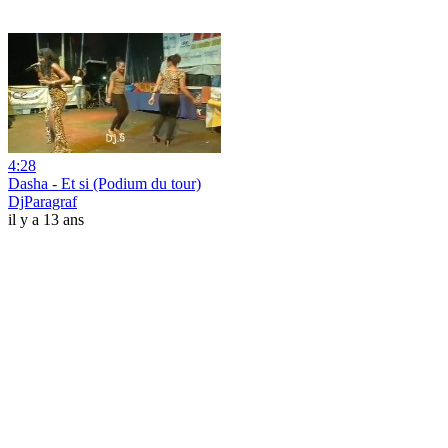
4:28
Dasha - Et si (Podium du tour)
DjParagraf
il y a 13 ans