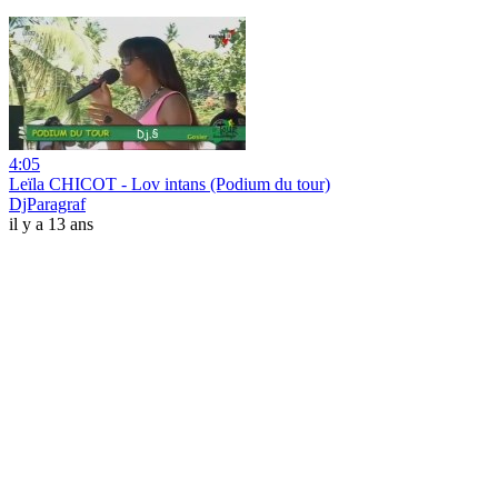
4:05
Leïla CHICOT - Lov intans (Podium du tour)
DjParagraf
il y a 13 ans