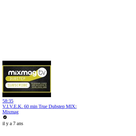
58:35
V.I.V.E.K. 60 min True Dubstep MIX:
Mixmag
il y a 7 ans