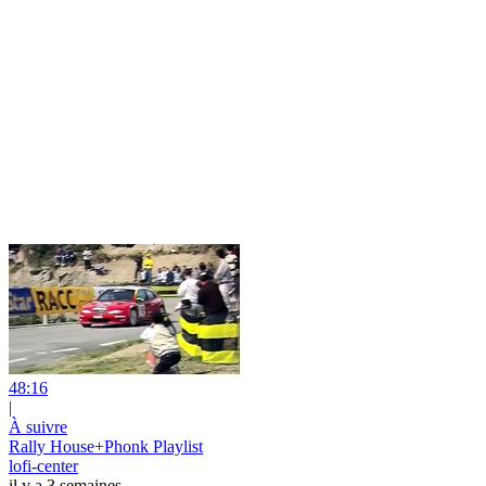
48:16
|
À suivre
Rally House+Phonk Playlist
lofi-center
il y a 3 semaines