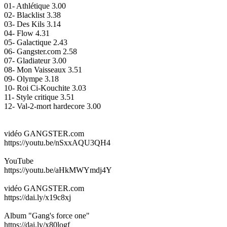
01- Athlétique 3.00
02- Blacklist 3.38
03- Des Kils 3.14
04- Flow 4.31
05- Galactique 2.43
06- Gangster.com 2.58
07- Gladiateur 3.00
08- Mon Vaisseaux 3.51
09- Olympe 3.18
10- Roi Ci-Kouchite 3.03
11- Style critique 3.51
12- Val-2-mort hardecore 3.00
vidéo GANGSTER.com
https://youtu.be/nSxxAQU3QH4
YouTube
https://youtu.be/aHkMWYmdj4Y
vidéo GANGSTER.com
https://dai.ly/x19c8xj
Album "Gang's force one"
https://dai.ly/x80logf