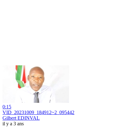
0:15
VID_20231009_184912~2_095442
Gilbert EDINVAL
il y a 3 ans