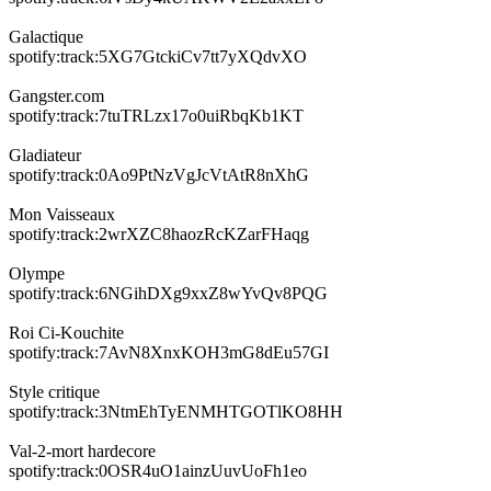
Galactique
spotify:track:5XG7GtckiCv7tt7yXQdvXO
Gangster.com
spotify:track:7tuTRLzx17o0uiRbqKb1KT
Gladiateur
spotify:track:0Ao9PtNzVgJcVtAtR8nXhG
Mon Vaisseaux
spotify:track:2wrXZC8haozRcKZarFHaqg
Olympe
spotify:track:6NGihDXg9xxZ8wYvQv8PQG
Roi Ci-Kouchite
spotify:track:7AvN8XnxKOH3mG8dEu57GI
Style critique
spotify:track:3NtmEhTyENMHTGOTlKO8HH
Val-2-mort hardecore
spotify:track:0OSR4uO1ainzUuvUoFh1eo