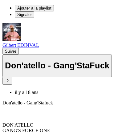
Ajouter à la playlist
Signaler
Gilbert EDINVAL
Suivre
Don'atello - Gang'StaFuck
il y a 18 ans
Don'atello - Gang'Stafuck
DON'ATELLO
GANG'S FORCE ONE