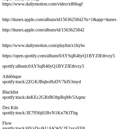
https://www.dailymotion.com/video/x80logf
http://itunes.apple.com/album/id1563625842?ls=1&app=itunes
http://itunes.apple.com/album/id/1563625842
https://www.dailymotion.com/playlist/x1hylw
https://open.spotify.com/album/0AYSqR46yQ1BYZIEtbvzy5
spotify:album:0AYSqR46yQ1BYZIEtbvzy5
Athlétique
spotify:track:2ZGKJBqhofIoDV7kfS3myd
Blacklist
spotify:track:4nKEc2GRrBOhpBqMv5Aqmc
Des Kils
spotify:track:3E7956jtl1BvN1Kn7KfTbg
Flow
spotify:track:6lVsDy4kUAKWV2E2axxEF8