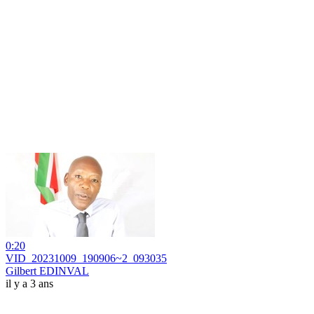
0:20
VID_20231009_190906~2_093035
Gilbert EDINVAL
il y a 3 ans