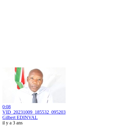
0:08
VID_20231009_185532_095203
Gilbert EDINVAL
il y a 3 ans