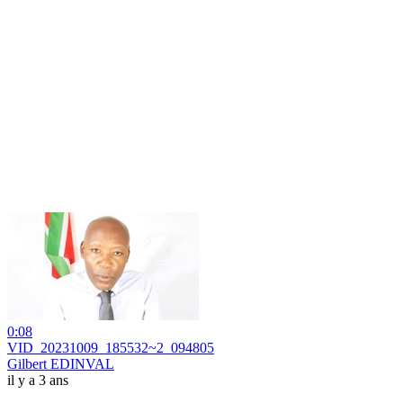
0:08
VID_20231009_185532~2_094805
Gilbert EDINVAL
il y a 3 ans