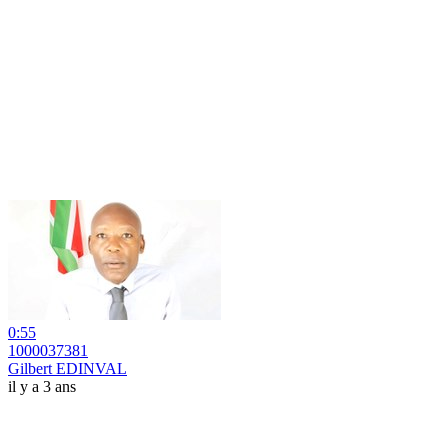
0:55
1000037381
Gilbert EDINVAL
il y a 3 ans