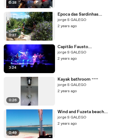
0:38
Epoca das Sardinhas...
jorge S GALEGO
2 years ago
0:27
Capitão Fausto...
jorge S GALEGO
2 years ago
3:24
Kayak bathroom ~~~
jorge S GALEGO
2 years ago
0:26
Wind and Fuzeta beach...
jorge S GALEGO
2 years ago
0:49