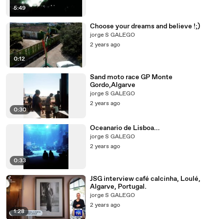
5:49
Choose your dreams and believe !;)
jorge S GALEGO
2 years ago
0:12
Sand moto race GP Monte
Gordo,Algarve
jorge S GALEGO
2 years ago
0:30
Oceanario de Lisboa...
jorge S GALEGO
2 years ago
0:33
JSG interview café calcinha, Loulé,
Algarve, Portugal.
jorge S GALEGO
2 years ago
1:28