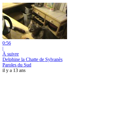
0:56
|
À suivre
Delphine la Chatte de Sylvanès
Paroles du Sud
il y a 13 ans