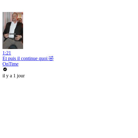
1:21
Et puis il continue quoi 🤣
OnTime
il y a 1 jour