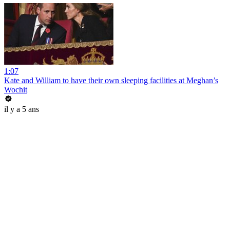
1:07
Kate and William to have their own sleeping facilities at Meghan’s
Wochit
il y a 5 ans