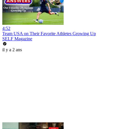
4:52
Team USA on Their Favorite Athletes Growing Up
SELF Magazine
il y a 2 ans