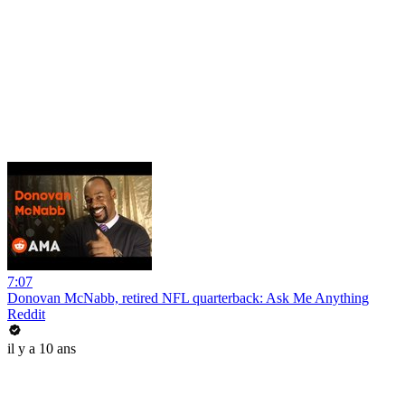
7:07
Donovan McNabb, retired NFL quarterback: Ask Me Anything
Reddit
il y a 10 ans