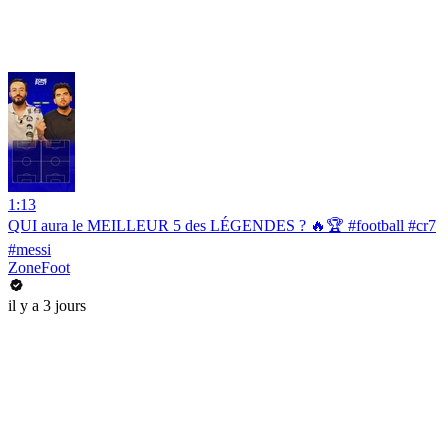
1:13
QUI aura le MEILLEUR 5 des LÉGENDES ? 🔥🏆 #football #cr7
#messi
ZoneFoot
il y a 3 jours