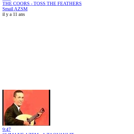
THE COORS - TOSS THE FEATHERS
Smaïl AZSM
il y a 11 ans
9:47