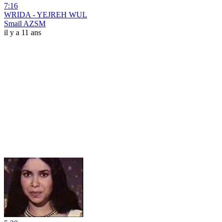
7:16
WRIDA - YEJREH WUL
Smaïl AZSM
il y a 11 ans