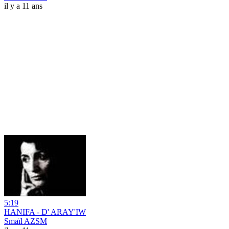
il y a 11 ans
5:19
HANIFA - D' ARAY'IW
Smaïl AZSM