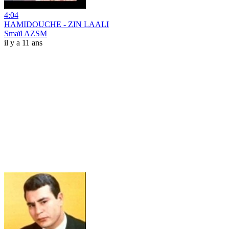
4:04
HAMIDOUCHE - ZIN LAALI
Smaïl AZSM
il y a 11 ans