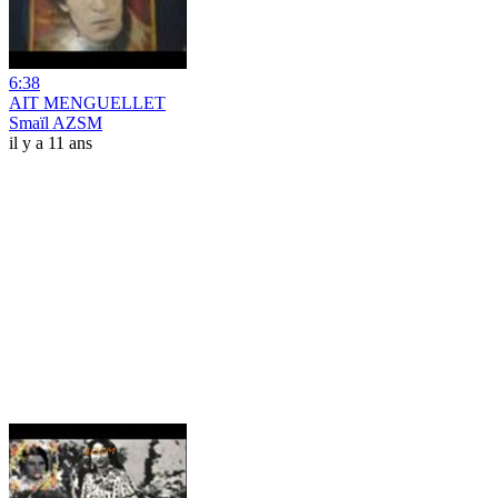
6:38
AIT MENGUELLET
Smaïl AZSM
il y a 11 ans