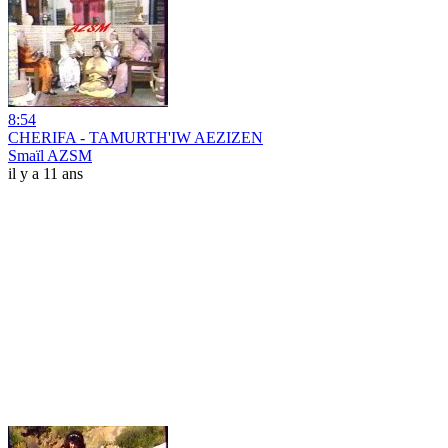
8:54
CHERIFA - TAMURTH'IW AEZIZEN
Smaïl AZSM
il y a 11 ans