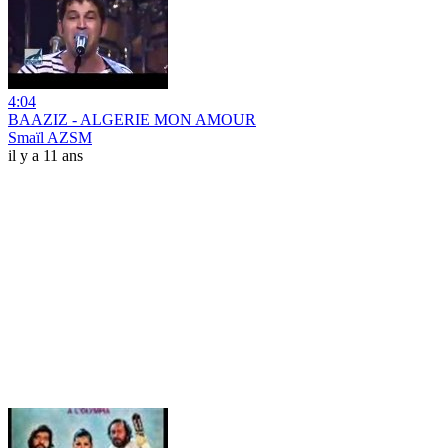
4:04
BAAZIZ - ALGERIE MON AMOUR
Smaïl AZSM
il y a 11 ans