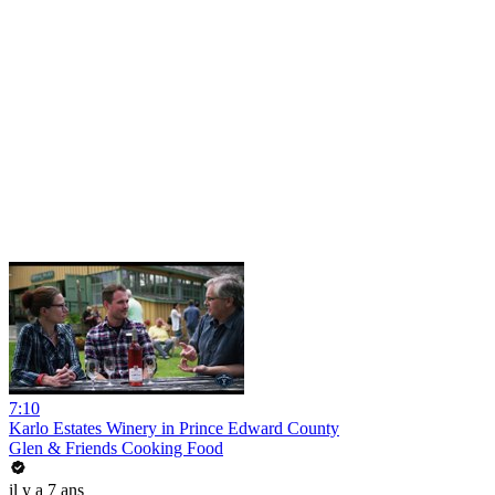
7:10
Karlo Estates Winery in Prince Edward County
Glen & Friends Cooking Food
il y a 7 ans