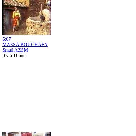
5:07
MASSA BOUCHAFA
Smaïl AZSM
il y a 11 ans