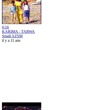
6:16
KARIMA - TARWA
Smaïl AZSM
il y a 11 ans