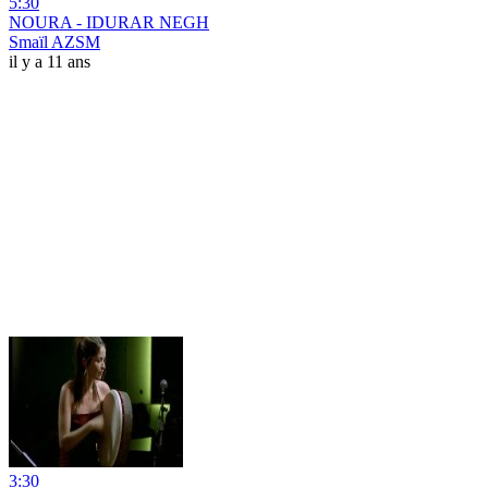
5:30
NOURA - IDURAR NEGH
Smaïl AZSM
il y a 11 ans
3:30