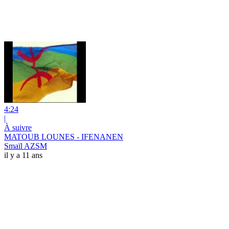
4:24
|
À suivre
MATOUB LOUNES - IFENANEN
Smaïl AZSM
il y a 11 ans