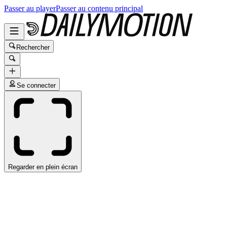
Passer au player
Passer au contenu principal
Rechercher
Se connecter
Regarder en plein écran