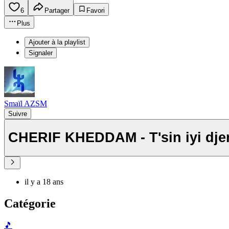
6
Partager
Favori
Plus
Ajouter à la playlist
Signaler
Smaïl AZSM
Suivre
CHERIF KHEDDAM - T'sin iyi dje
il y a 18 ans
Catégorie
🎵