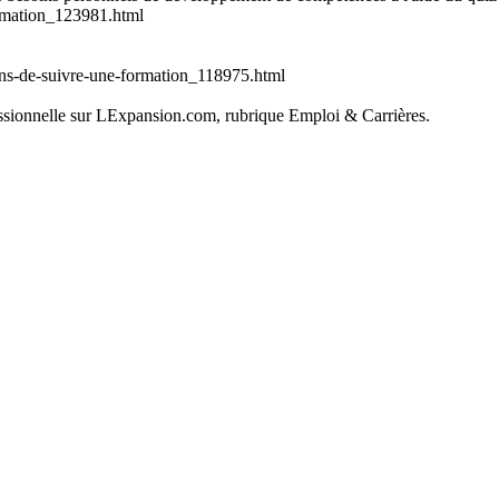
ormation_123981.html
ons-de-suivre-une-formation_118975.html
ofessionnelle sur LExpansion.com, rubrique Emploi & Carrières.