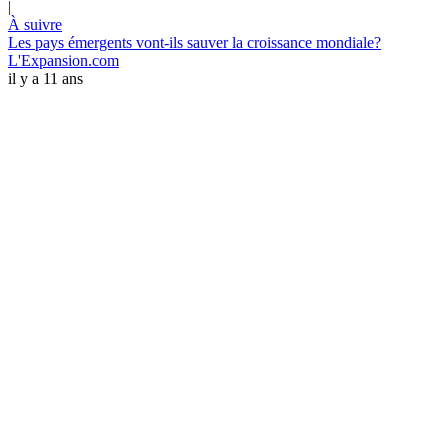
|
À suivre
Les pays émergents vont-ils sauver la croissance mondiale?
L'Expansion.com
il y a 11 ans