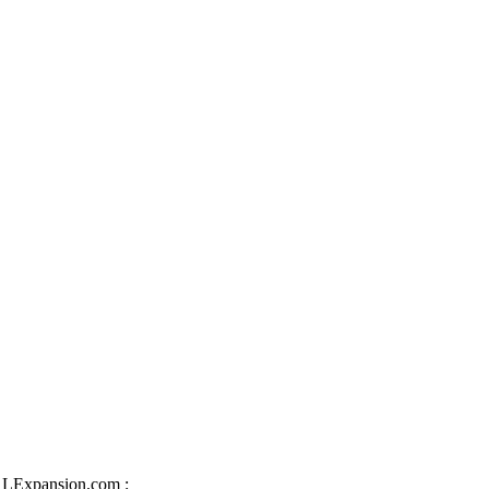
iz LExpansion.com :