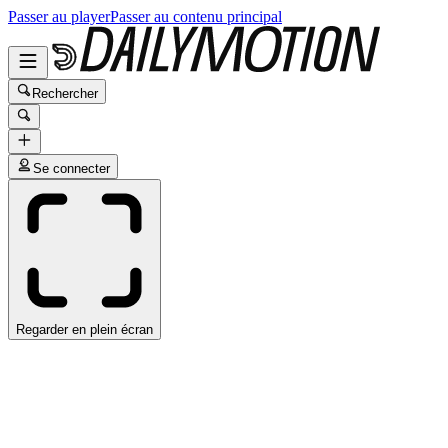
Passer au player
Passer au contenu principal
Rechercher
Se connecter
Regarder en plein écran