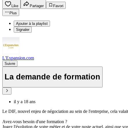
Like
Partager
Favori
Plus
Ajouter à la playlist
Signaler
L'Expansion.com
Suivre
La demande de formation
il y a 18 ans
Le DIF, nouvel enjeu de négociation au sein de l'entreprise, cela valait
Avez-vous besoin d'une formation ?
Jugez l'évolution de votre métier et de votre poste actuel, ainsi que