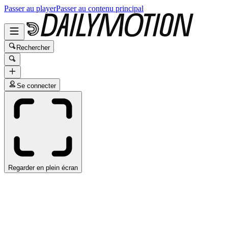
Passer au player
Passer au contenu principal
Rechercher
Se connecter
Regarder en plein écran