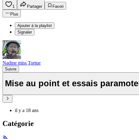
1
Partager
Favori
Plus
Ajouter à la playlist
Signaler
Nadine miss Tortue
Suivre
Mise au point et essais paramote
il y a 18 ans
Catégorie
🗞