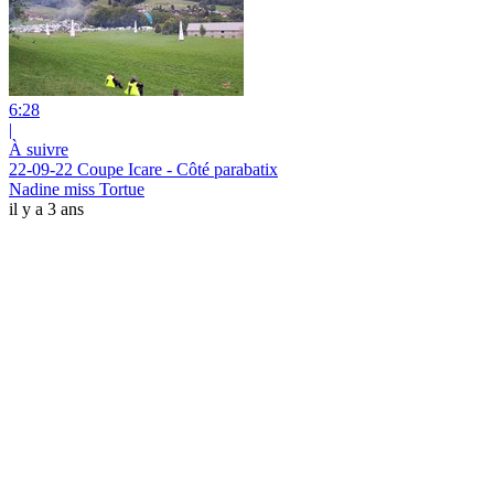
6:28
|
À suivre
22-09-22 Coupe Icare - Côté parabatix
Nadine miss Tortue
il y a 3 ans