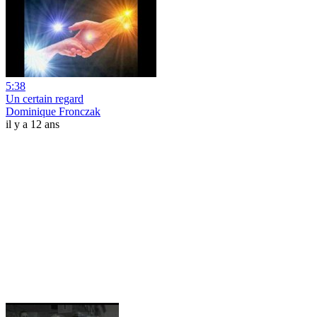
5:38
Un certain regard
Dominique Fronczak
il y a 12 ans