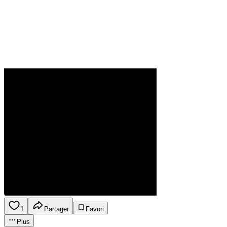
1
Partager
Favori
Plus