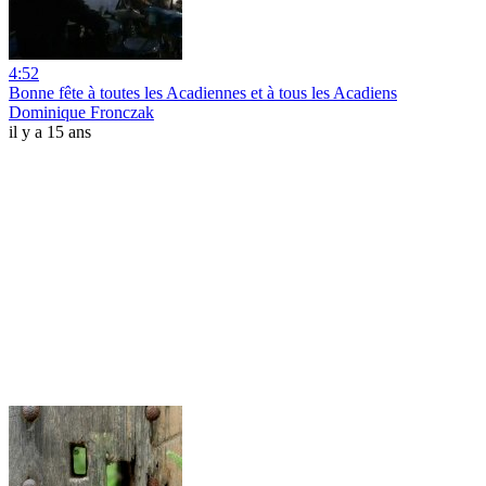
4:52
Bonne fête à toutes les Acadiennes et à tous les Acadiens
Dominique Fronczak
il y a 15 ans