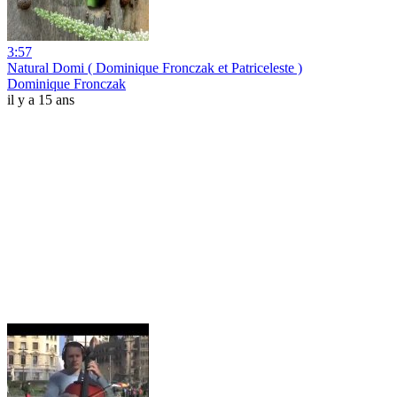
3:57
Natural Domi ( Dominique Fronczak et Patriceleste )
Dominique Fronczak
il y a 15 ans