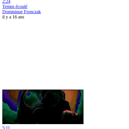
2:24
Temps écoulé
Dominique Fronczak
il y a 16 ans
5:11