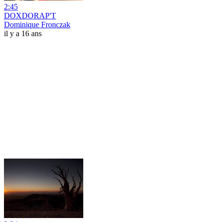
2:45
DOXDORAP'T
Dominique Fronczak
il y a 16 ans