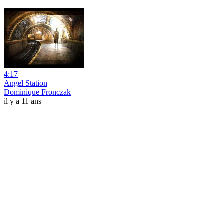
4:17
Angel Station
Dominique Fronczak
il y a 11 ans