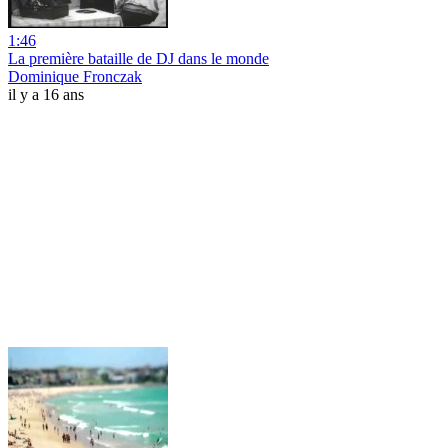
1:46
La première bataille de DJ dans le monde
Dominique Fronczak
il y a 16 ans