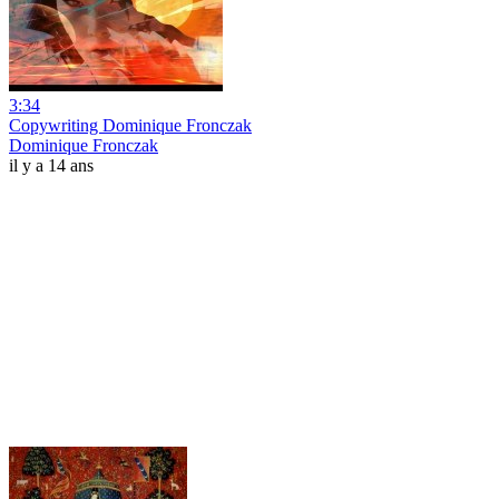
3:34
Copywriting Dominique Fronczak
Dominique Fronczak
il y a 14 ans