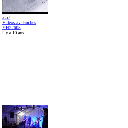
2:57
Videos-avalanches
YH22608
il y a 10 ans