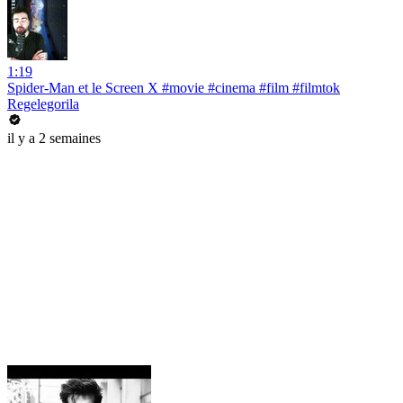
1:19
Spider-Man et le Screen X #movie #cinema #film #filmtok
Regelegorila
il y a 2 semaines