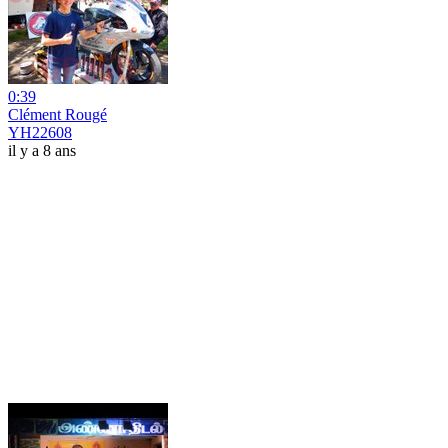
0:39
Clément Rougé
YH22608
il y a 8 ans