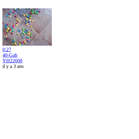
0:27
40-Gab
YH22608
il y a 3 ans