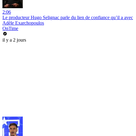
2:06
Le producteur Hugo Selignac parle du lien de confiance qu’il a avec
Adèle Exarchopoulos
OnTime
il y a 2 jours