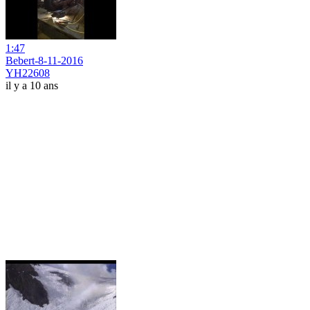
1:47
Bebert-8-11-2016
YH22608
il y a 10 ans