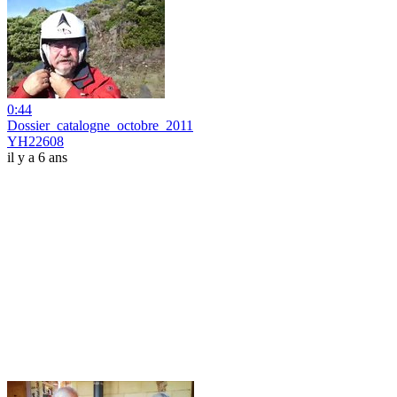
0:44
Dossier_catalogne_octobre_2011
YH22608
il y a 6 ans