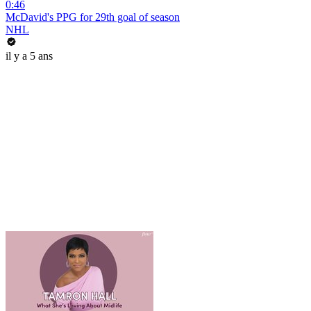
0:46
McDavid's PPG for 29th goal of season
NHL
il y a 5 ans