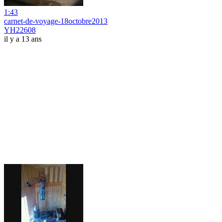
1:43
carnet-de-voyage-18octobre2013
YH22608
il y a 13 ans