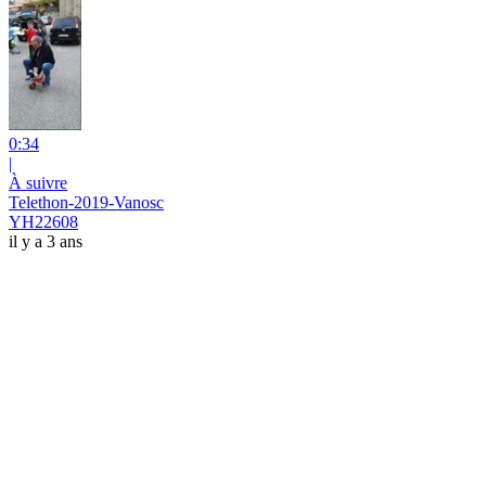
0:34
|
À suivre
Telethon-2019-Vanosc
YH22608
il y a 3 ans