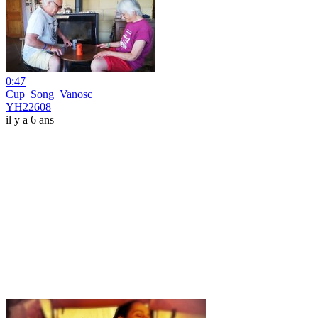
0:47
Cup_Song_Vanosc
YH22608
il y a 6 ans