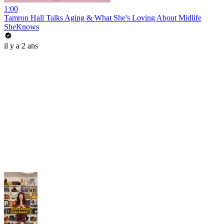
1:00
Tamron Hall Talks Aging & What She's Loving About Midlife
SheKnows
il y a 2 ans