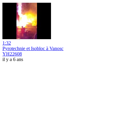
1:32
Pyrotechnie et Isobloc à Vanosc
YH22608
il y a 6 ans