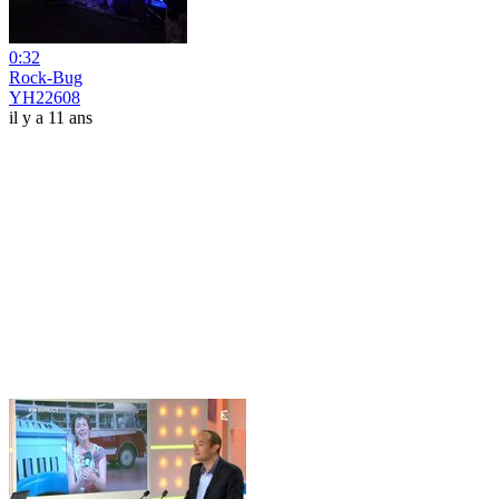
0:32
Rock-Bug
YH22608
il y a 11 ans