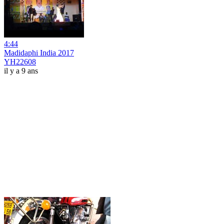
4:44
Madidaphi India 2017
YH22608
il y a 9 ans