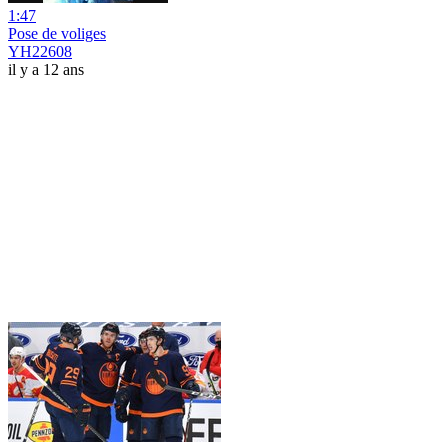
1:47
Pose de voliges
YH22608
il y a 12 ans