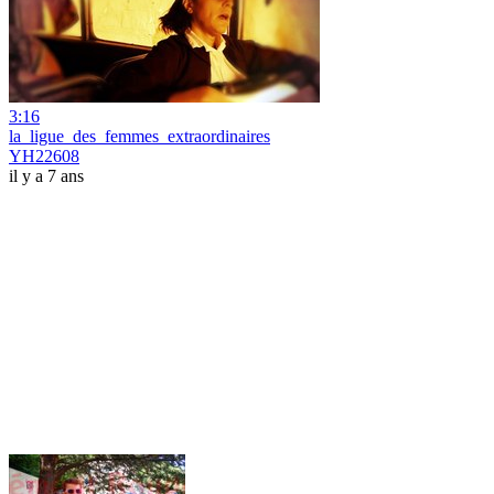
3:16
la_ligue_des_femmes_extraordinaires
YH22608
il y a 7 ans