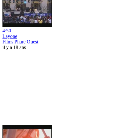
4:50
Layone
Films Phare Ouest
il y a 18 ans