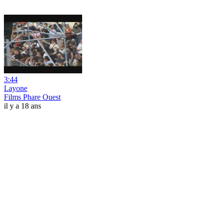
3:44
Layone
Films Phare Ouest
il y a 18 ans