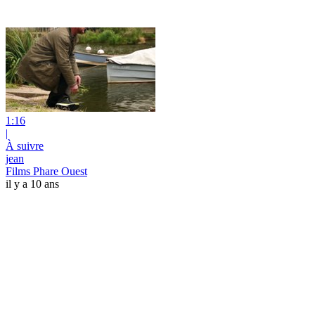
1:16
|
À suivre
jean
Films Phare Ouest
il y a 10 ans