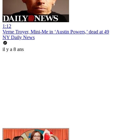
1:12
Verne Troyer, Mini-Me in ‘Austin Powers,’ dead at 49
NY Daily News
il y a 8 ans