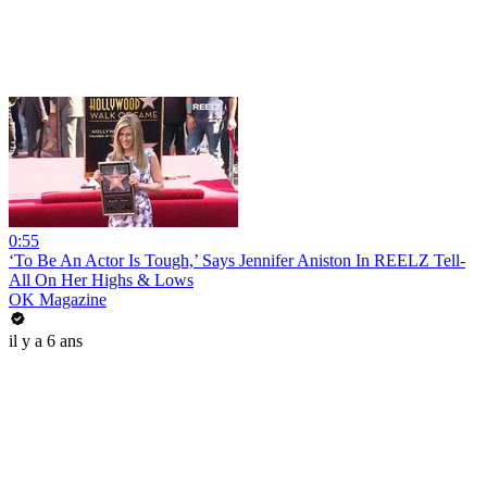
0:55
‘To Be An Actor Is Tough,’ Says Jennifer Aniston In REELZ Tell-
All On Her Highs & Lows
OK Magazine
il y a 6 ans