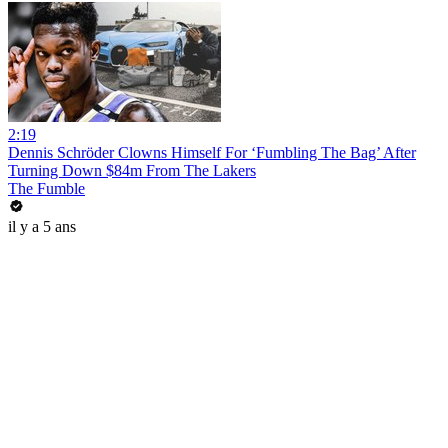
2:19
Dennis Schröder Clowns Himself For ‘Fumbling The Bag’ After
Turning Down $84m From The Lakers
The Fumble
il y a 5 ans