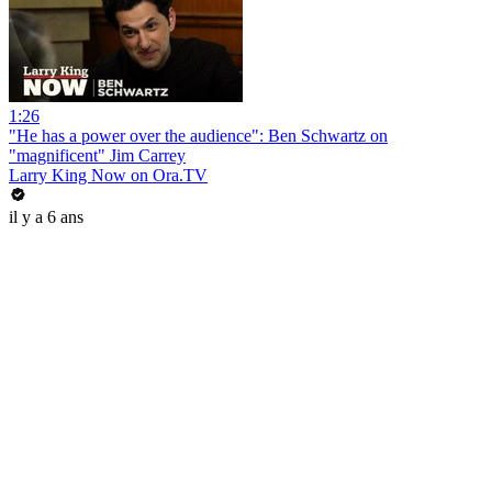
1:26
"He has a power over the audience": Ben Schwartz on
"magnificent" Jim Carrey
Larry King Now on Ora.TV
il y a 6 ans