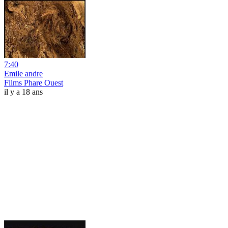
7:40
Emile andre
Films Phare Ouest
il y a 18 ans