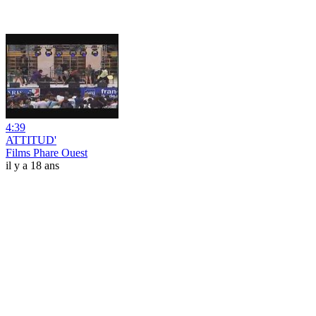
4:39
ATTITUD'
Films Phare Ouest
il y a 18 ans