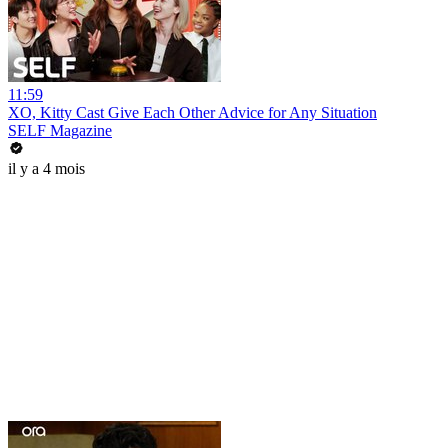
11:59
XO, Kitty Cast Give Each Other Advice for Any Situation
SELF Magazine
il y a 4 mois