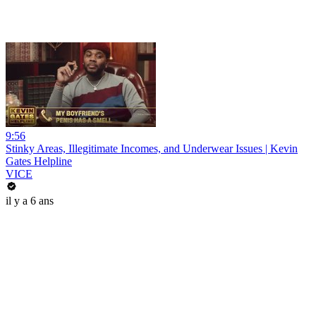
9:56
Stinky Areas, Illegitimate Incomes, and Underwear Issues | Kevin
Gates Helpline
VICE
il y a 6 ans