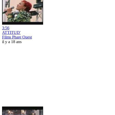
3:56
ATTITUD'
Films Phare Ouest
il y a 18 ans