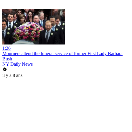
1:26
Mourners attend the funeral service of former First Lady Barbara
Bush
NY Daily News
il y a 8 ans