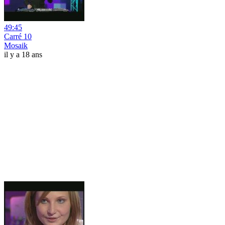
49:45
Carré 10
Mosaik
il y a 18 ans