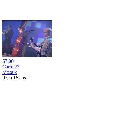
57:00
Carré 27
Mosaik
il y a 16 ans