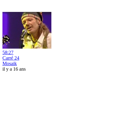
58:27
Carré 24
Mosaik
il y a 16 ans