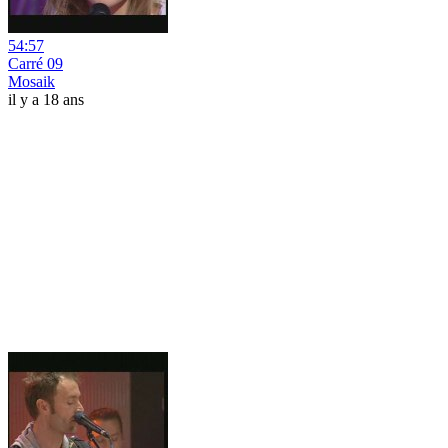
54:57
Carré 09
Mosaik
il y a 18 ans