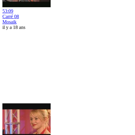
53:09
Carré 08
Mosaik
il y a 18 ans