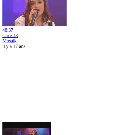
48:37
carre 18
Mosaik
il y a 17 ans