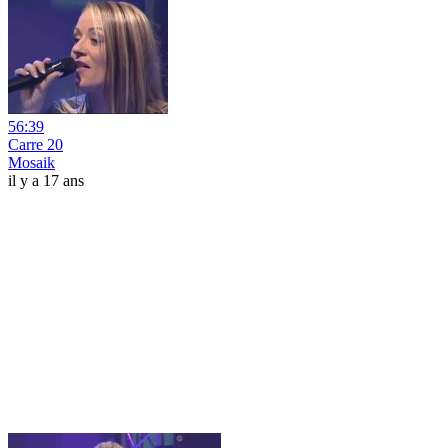
56:39
Carre 20
Mosaik
il y a 17 ans