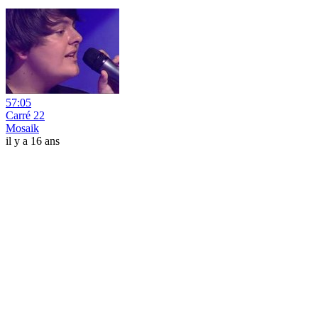
57:05
Carré 22
Mosaik
il y a 16 ans