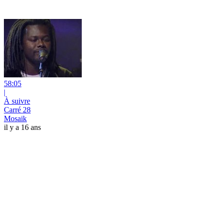
58:05
|
À suivre
Carré 28
Mosaik
il y a 16 ans