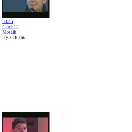
53:45
Carré 12
Mosaik
il y a 18 ans