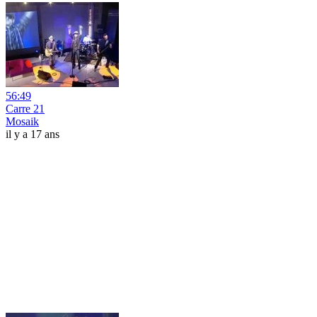
56:49
Carre 21
Mosaik
il y a 17 ans