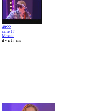
48:22
carre 17
Mosaik
il y a 17 ans