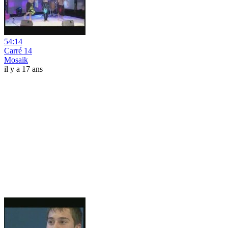
54:14
Carré 14
Mosaik
il y a 17 ans