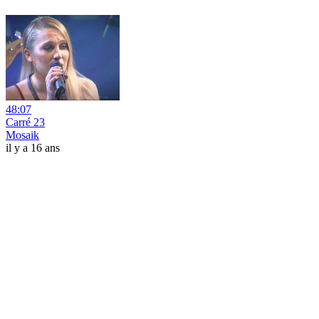
48:07
Carré 23
Mosaik
il y a 16 ans