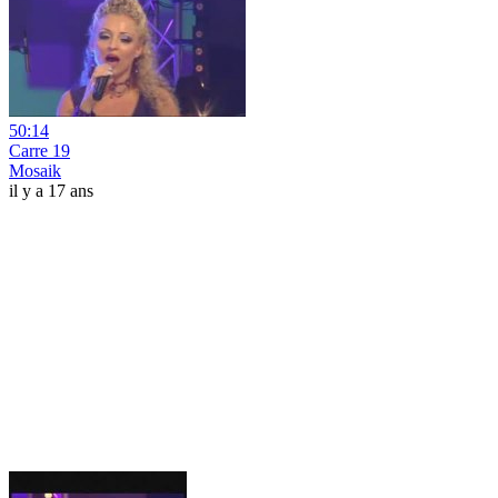
50:14
Carre 19
Mosaik
il y a 17 ans