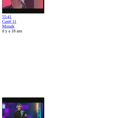
55:41
Carré 11
Mosaik
il y a 18 ans