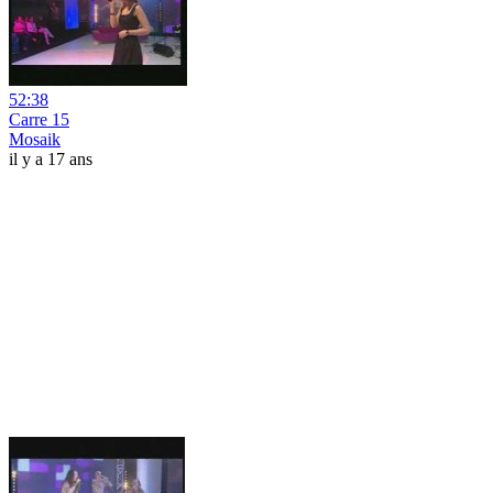
52:38
Carre 15
Mosaik
il y a 17 ans