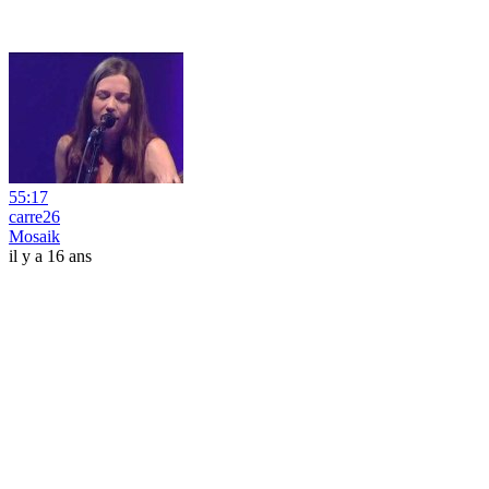
55:17
carre26
Mosaik
il y a 16 ans