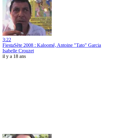
3:22
FiestaSète 2008 : Kaloomé, Antoine "Tato" Garcia
Isabelle Crouzet
il y a 18 ans