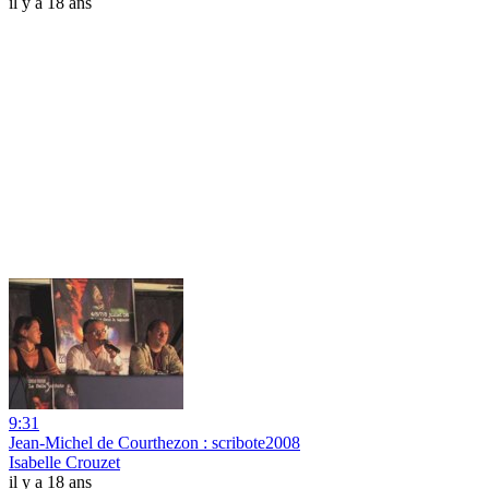
il y a 18 ans
9:31
Jean-Michel de Courthezon : scribote2008
Isabelle Crouzet
il y a 18 ans