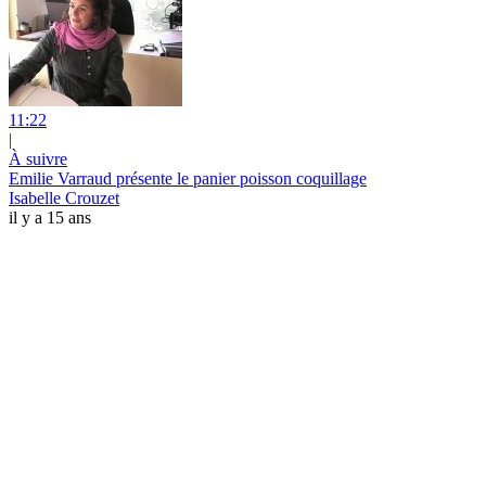
11:22
|
À suivre
Emilie Varraud présente le panier poisson coquillage
Isabelle Crouzet
il y a 15 ans