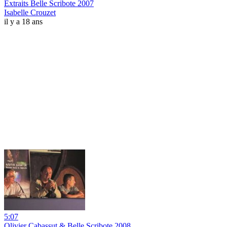
Extraits Belle Scribote 2007
Isabelle Crouzet
il y a 18 ans
5:07
Olivier Cabassut & Belle Scribote 2008