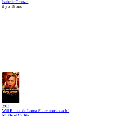
Isabelle Crouzet
il y a 18 ans
3:03
Will Ramos de Lorna Shore nous coach !
McFly et Carlito