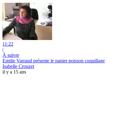
11:22
|
À suivre
Emilie Varraud présente le panier poisson coquillage
Isabelle Crouzet
il y a 15 ans