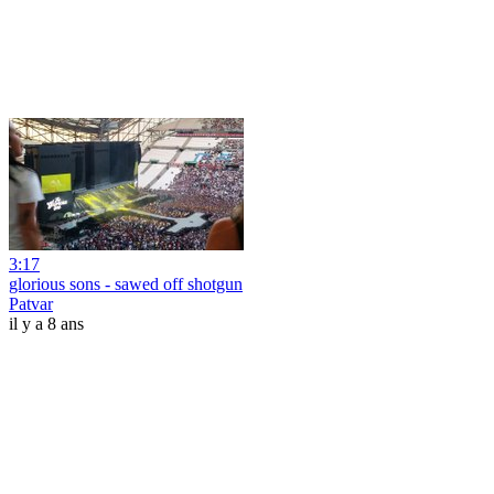
3:17
glorious sons - sawed off shotgun
Patvar
il y a 8 ans