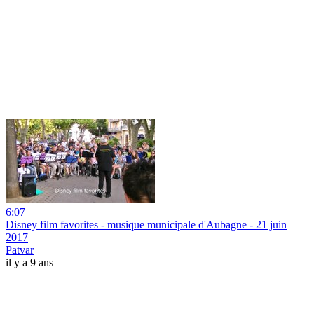
6:07
Disney film favorites - musique municipale d'Aubagne - 21 juin
2017
Patvar
il y a 9 ans