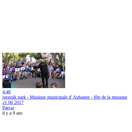
4:48
jurassik park - Musique municipale d' Aubagne - fête de la musique
21 06 2017
Patvar
il y a 9 ans