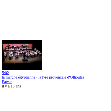
5:02
la marche égyptienne - la lyre provençale d'Ollioules
Patvar
il y a 13 ans