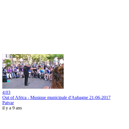
4:03
Out of Africa - Musique municipale d'Aubagne 21-06-2017
Patvar
il y a 9 ans