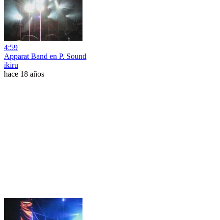
4:59
Apparat Band en P. Sound
ikiru
hace 18 años