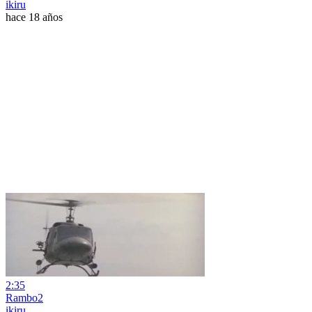
ikiru
hace 18 años
2:35
Rambo2
ikiru