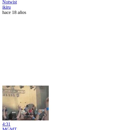
Notwist
ikiru
hace 18 años
4:31
MGMT