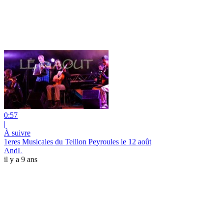
0:57
|
À suivre
1eres Musicales du Teillon Peyroules le 12 août
AndL
il y a 9 ans