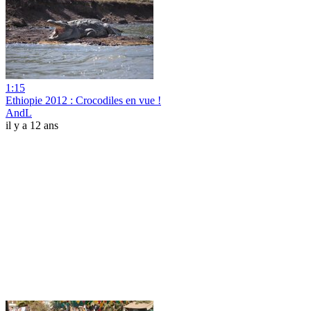
1:15
Ethiopie 2012 : Crocodiles en vue !
AndL
il y a 12 ans