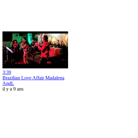
3:39
Brazilian Love Affair Madalena
AndL
il y a 9 ans