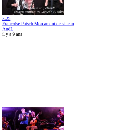
3:25
Francoise Patsch Mon amant de st Jean
AndL
il y a 9 ans