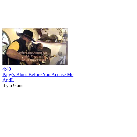
4:40
Papy's Blues Before You Accuse Me
AndL
il y a 9 ans