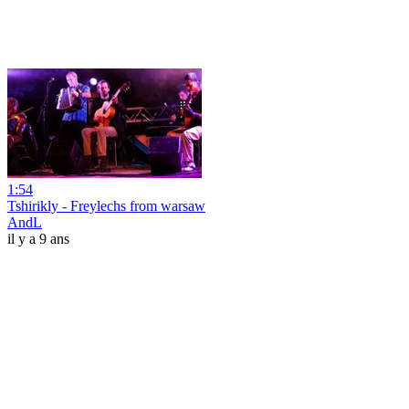
1:54
Tshirikly - Freylechs from warsaw
AndL
il y a 9 ans