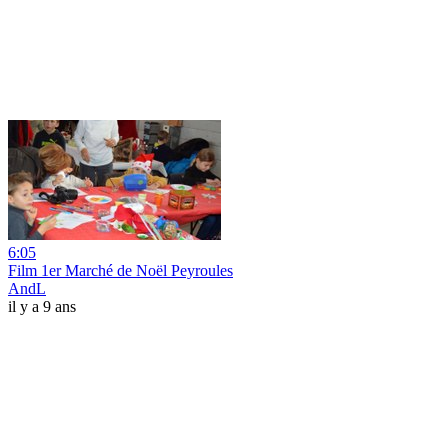
6:05
Film 1er Marché de Noël Peyroules
AndL
il y a 9 ans