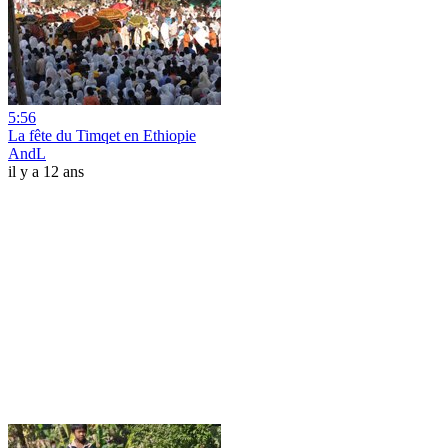
5:56
La fête du Timqet en Ethiopie
AndL
il y a 12 ans