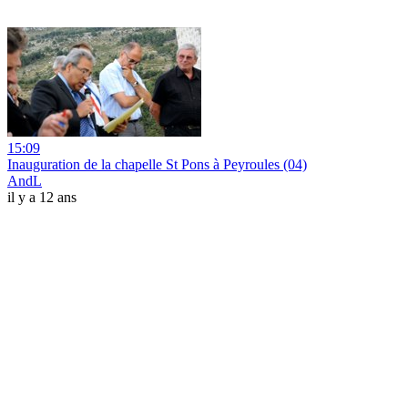
15:09
Inauguration de la chapelle St Pons à Peyroules (04)
AndL
il y a 12 ans