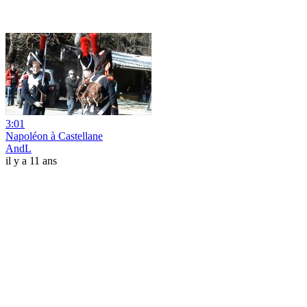
3:01
Napoléon à Castellane
AndL
il y a 11 ans