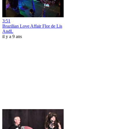
3:51
Brazilian Love Affair Flor de Lis
AndL
il y a 9 ans