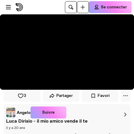
Passer au player
Passer au contenu principal
Se connecter
3
Partager
Favori
Suivre
Angelo
Luca Dirisio - il mio amico vende il te
il y a 20 ans