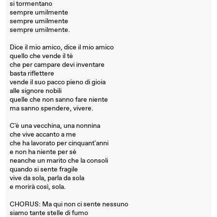
si tormentano
sempre umilmente
sempre umilmente
sempre umilmente.
Dice il mio amico, dice il mio amico
quello che vende il tè
che per campare devi inventare
basta riflettere
vende il suo pacco pieno di gioia
alle signore nobili
quelle che non sanno fare niente
ma sanno spendere, vivere.
C'è una vecchina, una nonnina
che vive accanto a me
che ha lavorato per cinquant'anni
e non ha niente per sè
neanche un marito che la consoli
quando si sente fragile
vive da sola, parla da sola
e morirà così, sola.
CHORUS: Ma qui non ci sente nessuno
siamo tante stelle di fumo