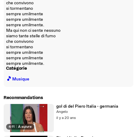
che convivono
si tormentano
sempre umilmente
sempre umilmente
sempre umilmente.
Ma qui non ci sente nessuno
siamo tante stelle di fumo
che convivono
si tormentano
sempre umilmente
sempre umilmente
sempre umilmente.
Catégorie
🎵
Musique
Recommandations
gol di del Piero Italia - germania
Angelo
il y a 20 ans
4:11
|
À suivre