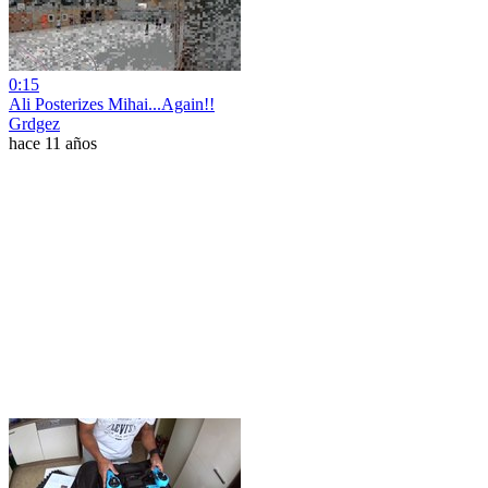
0:15
Ali Posterizes Mihai...Again!!
Grdgez
hace 11 años