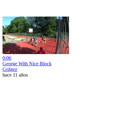
0:06
George With Nice Block
Grdgez
hace 11 años