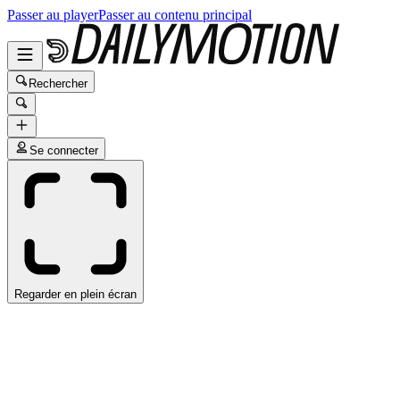
Passer au player
Passer au contenu principal
Rechercher
Se connecter
Regarder en plein écran