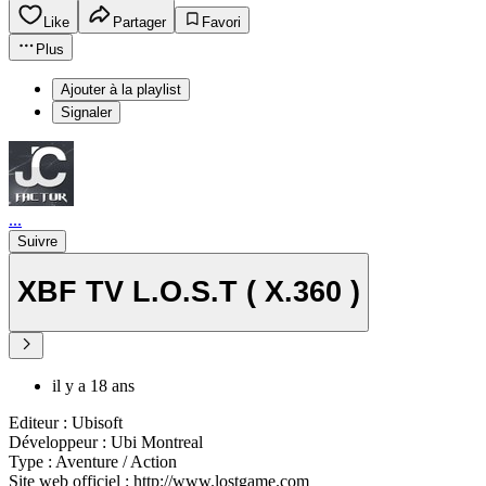
Like
Partager
Favori
Plus
Ajouter à la playlist
Signaler
...
Suivre
XBF TV L.O.S.T ( X.360 )
il y a 18 ans
Editeur : Ubisoft
Développeur : Ubi Montreal
Type : Aventure / Action
Site web officiel : http://www.lostgame.com