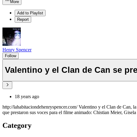
More
Add to Playlist
Report
Henry Spencer
Follow
Valentino y el Clan de Can se pr
18 years ago
http://lahabitaciondehenryspencer.com/ Valentino y el Clan de Can, l
que prestaron sus voces para el filme animado: Chistian Meier, Gisel
Category