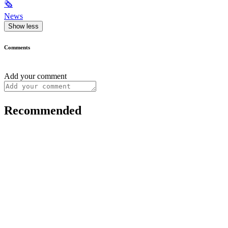
🗞
News
Show less
Comments
Add your comment
Recommended