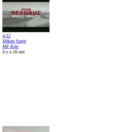
4:32
Mfkite Spirit
MF-Kite
il y a 18 ans