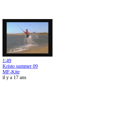
1:49
Kristo summer 09
MF-Kite
il y a 17 ans