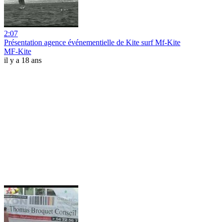
2:07
Présentation agence événementielle de Kite surf Mf-Kite
MF-Kite
il y a 18 ans