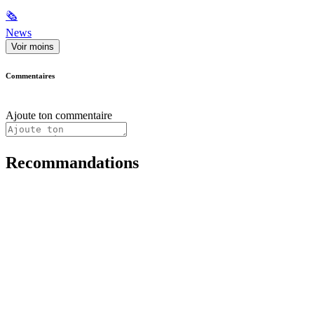
🗞
News
Voir moins
Commentaires
Ajoute ton commentaire
Recommandations