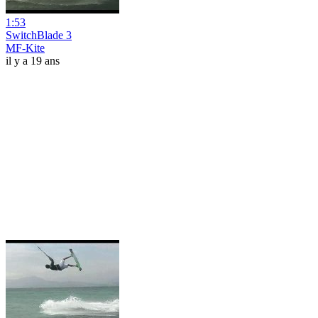
1:53
SwitchBlade 3
MF-Kite
il y a 19 ans