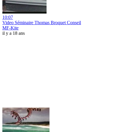
10:07
Video Séminaire Thomas Broquet Conseil
MF-Kite
il y a 18 ans