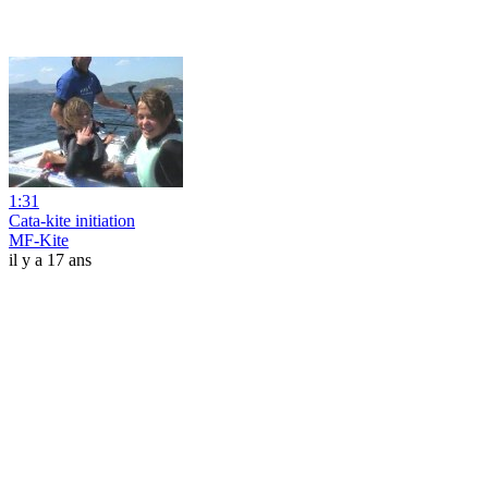
1:31
Cata-kite initiation
MF-Kite
il y a 17 ans