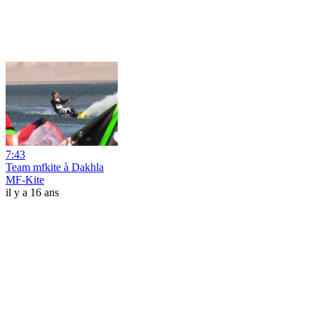
7:43
Team mfkite à Dakhla
MF-Kite
il y a 16 ans