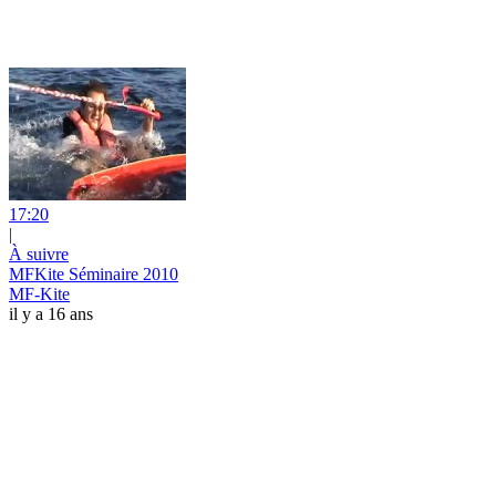
17:20
|
À suivre
MFKite Séminaire 2010
MF-Kite
il y a 16 ans