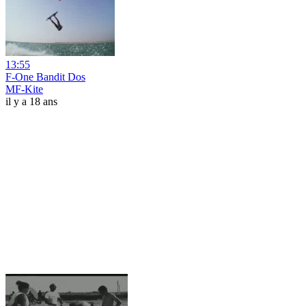
13:55
F-One Bandit Dos
MF-Kite
il y a 18 ans