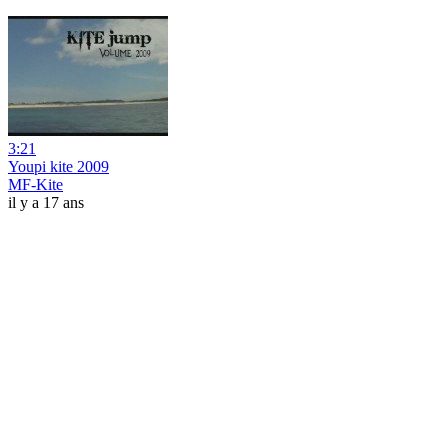
3:21
Youpi kite 2009
MF-Kite
il y a 17 ans