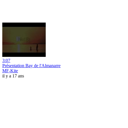
3:07
Présentation Bay de l'Almanarre
MF-Kite
il y a 17 ans