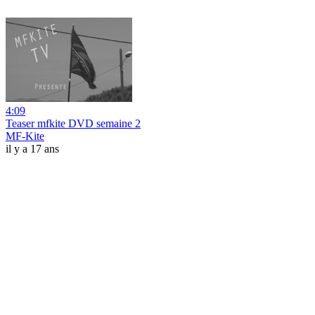
4:09
Teaser mfkite DVD semaine 2
MF-Kite
il y a 17 ans