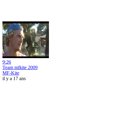
9:26
Team mfkite 2009
MF-Kite
il y a 17 ans