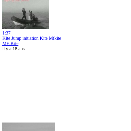
1:37
Kite Jump initiation Kite Mfkite
MF-Kite
il y a 18 ans