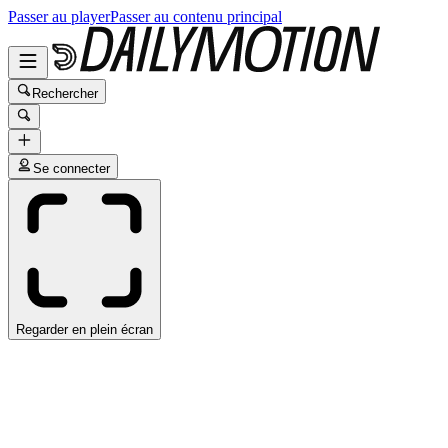
Passer au player
Passer au contenu principal
Rechercher
Se connecter
Regarder en plein écran