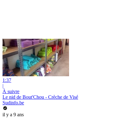
1:37
|
À suivre
Le nid de Bout'Chou - Crèche de Visé
Sudinfo.be
il y a 9 ans