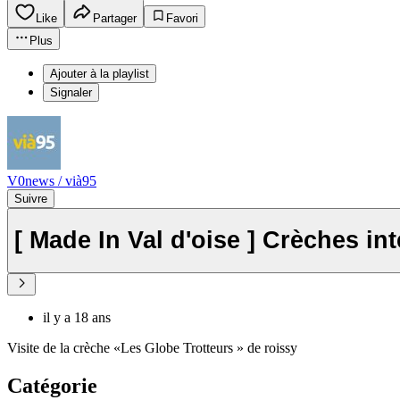
Like
Partager
Favori
Plus
Ajouter à la playlist
Signaler
V0news / vià95
Suivre
[ Made In Val d'oise ] Crèches in
il y a 18 ans
Visite de la crèche «Les Globe Trotteurs » de roissy
Catégorie