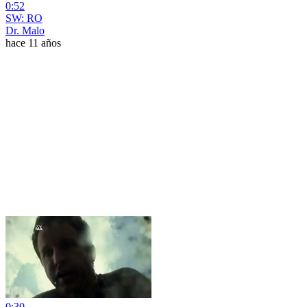
0:52
SW: RO
Dr. Malo
hace 11 años
0:30