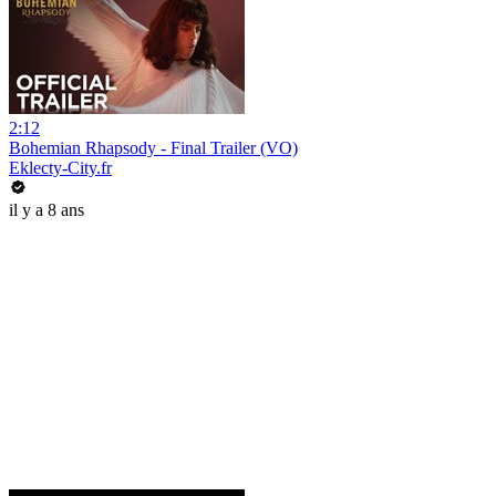
2:12
Bohemian Rhapsody - Final Trailer (VO)
Eklecty-City.fr
il y a 8 ans