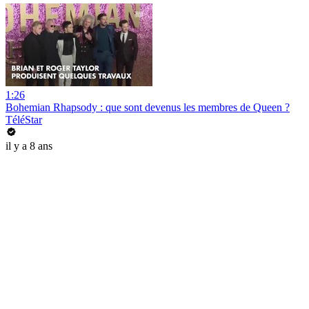
1:26
Bohemian Rhapsody : que sont devenus les membres de Queen ?
TéléStar
il y a 8 ans