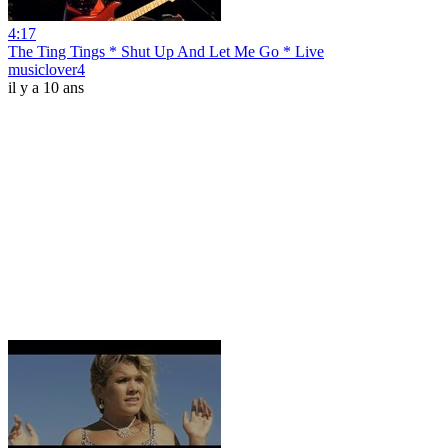
4:17
The Ting Tings * Shut Up And Let Me Go * Live
musiclover4
il y a 10 ans