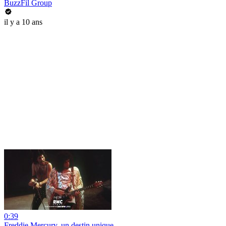
BuzzFil Group
il y a 10 ans
0:39
Freddie Mercury, un destin unique