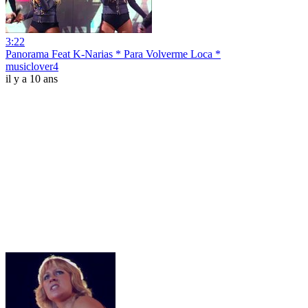
3:22
Panorama Feat K-Narias * Para Volverme Loca *
musiclover4
il y a 10 ans