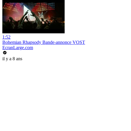
1:52
Bohemian Rhapsody Bande-annonce VOST
EcranLarge.com
il y a 8 ans