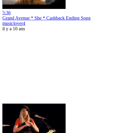
5:36
Grand Avenue * She * Cashback Ending Song
musiclover4
il y a 10 ans