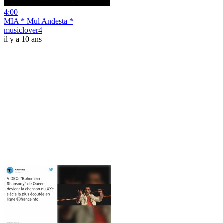
4:00
MIA * Mul Andesta *
musiclover4
il y a 10 ans