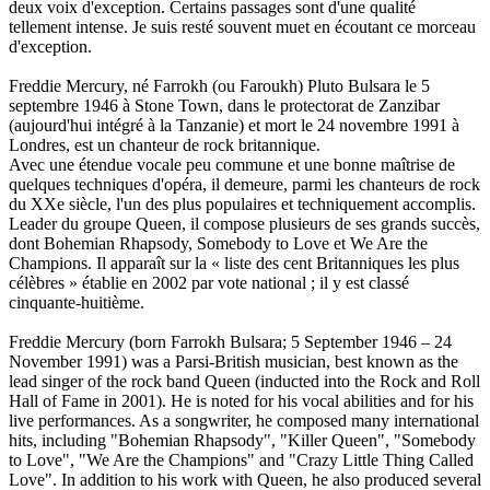
deux voix d'exception. Certains passages sont d'une qualité
tellement intense. Je suis resté souvent muet en écoutant ce morceau
d'exception.
Freddie Mercury, né Farrokh (ou Faroukh) Pluto Bulsara le 5
septembre 1946 à Stone Town, dans le protectorat de Zanzibar
(aujourd'hui intégré à la Tanzanie) et mort le 24 novembre 1991 à
Londres, est un chanteur de rock britannique.
Avec une étendue vocale peu commune et une bonne maîtrise de
quelques techniques d'opéra, il demeure, parmi les chanteurs de rock
du XXe siècle, l'un des plus populaires et techniquement accomplis.
Leader du groupe Queen, il compose plusieurs de ses grands succès,
dont Bohemian Rhapsody, Somebody to Love et We Are the
Champions. Il apparaît sur la « liste des cent Britanniques les plus
célèbres » établie en 2002 par vote national ; il y est classé
cinquante-huitième.
Freddie Mercury (born Farrokh Bulsara; 5 September 1946 – 24
November 1991) was a Parsi-British musician, best known as the
lead singer of the rock band Queen (inducted into the Rock and Roll
Hall of Fame in 2001). He is noted for his vocal abilities and for his
live performances. As a songwriter, he composed many international
hits, including "Bohemian Rhapsody", "Killer Queen", "Somebody
to Love", "We Are the Champions" and "Crazy Little Thing Called
Love". In addition to his work with Queen, he also produced several