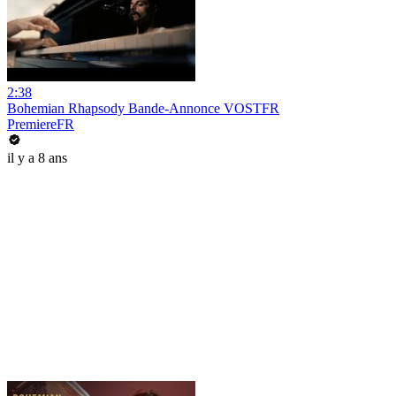
2:38
Bohemian Rhapsody Bande-Annonce VOSTFR
PremiereFR
il y a 8 ans