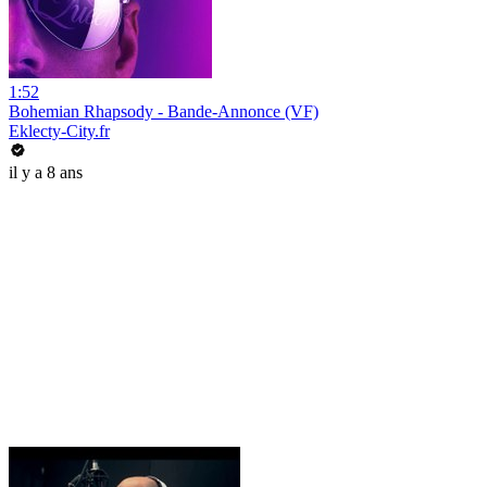
1:52
Bohemian Rhapsody - Bande-Annonce (VF)
Eklecty-City.fr
il y a 8 ans