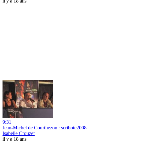
il y a 18 ans
9:31
Jean-Michel de Courthezon : scribote2008
Isabelle Crouzet
il y a 18 ans