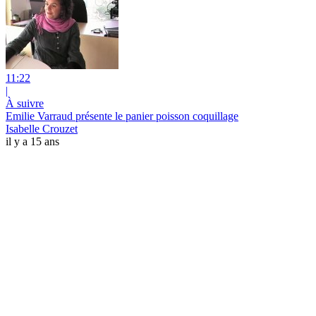
11:22
|
À suivre
Emilie Varraud présente le panier poisson coquillage
Isabelle Crouzet
il y a 15 ans