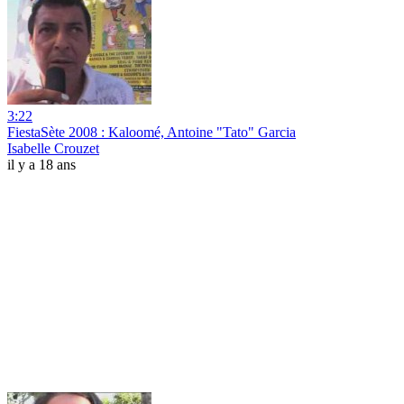
3:22
FiestaSète 2008 : Kaloomé, Antoine "Tato" Garcia
Isabelle Crouzet
il y a 18 ans