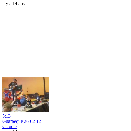
il y a 14 ans
5:13
Guarbeque 26-02-12
Claudie