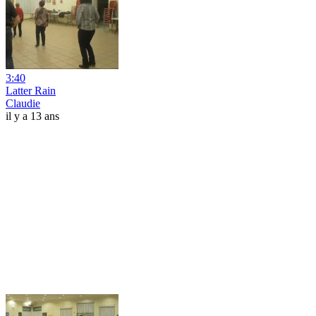
3:40
Latter Rain
Claudie
il y a 13 ans