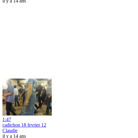
il y a 14 ans
1:47
cadichon 18 fevrier 12
Claudie
il y a 14 ans