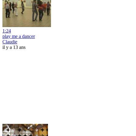
1:24
play me a dancer
Claudie
il y a 13 ans