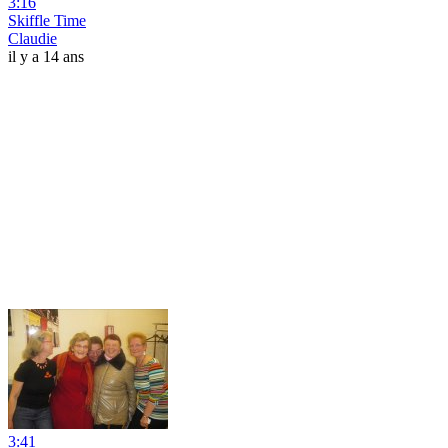
3:16
Skiffle Time
Claudie
il y a 14 ans
3:41