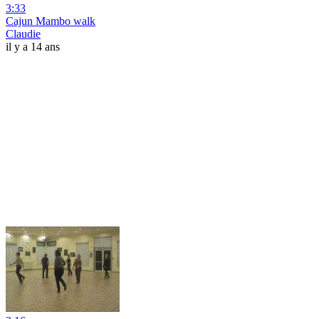
3:33
Cajun Mambo walk
Claudie
il y a 14 ans