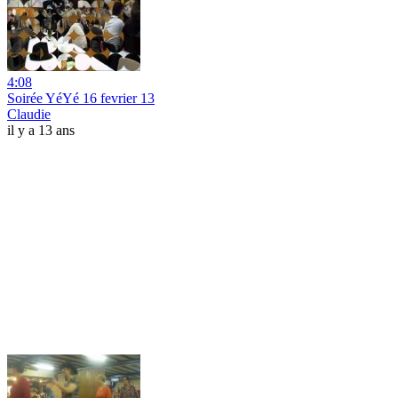
4:08
Soirée YéYé 16 fevrier 13
Claudie
il y a 13 ans