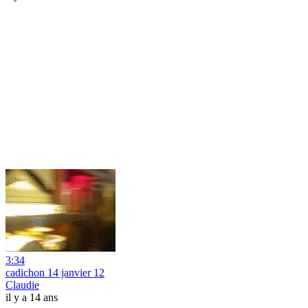
3:34
cadichon 14 janvier 12
Claudie
il y a 14 ans