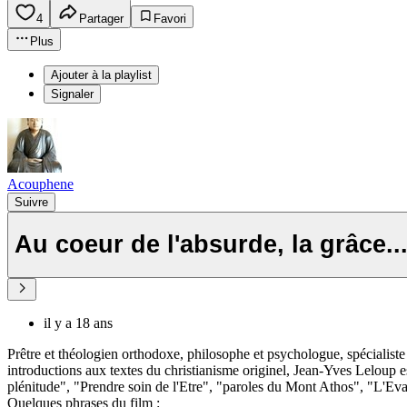
4
Partager
Favori
Plus
Ajouter à la playlist
Signaler
Acouphene
Suivre
Au coeur de l'absurde, la grâce..
il y a 18 ans
Prêtre et théologien orthodoxe, philosophe et psychologue, spécialist
introductions aux textes du christianisme originel, Jean-Yves Leloup e
plénitude", "Prendre soin de l'Etre", "paroles du Mont Athos", "L'E
Quelques phrases du film :