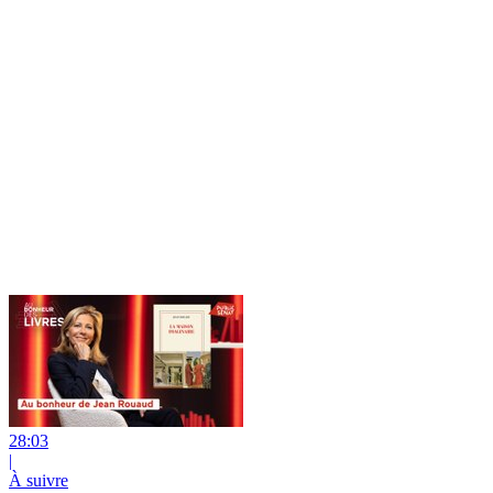
28:03
|
À suivre