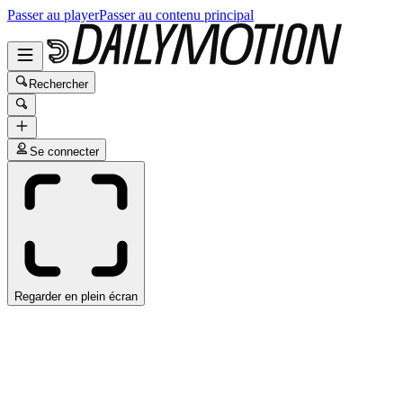
Passer au player
Passer au contenu principal
Rechercher
Se connecter
Regarder en plein écran