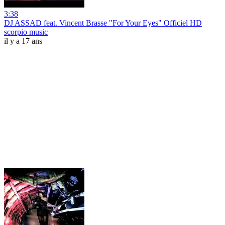
3:38
DJ ASSAD feat. Vincent Brasse "For Your Eyes" Officiel HD
scorpio music
il y a 17 ans