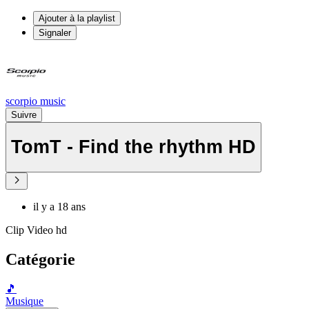
Ajouter à la playlist
Signaler
scorpio music
Suivre
TomT - Find the rhythm HD
il y a 18 ans
Clip Video hd
Catégorie
🎵
Musique