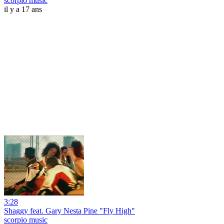
scorpio music
il y a 17 ans
3:28
Shaggy feat. Gary Nesta Pine "Fly High"
scorpio music