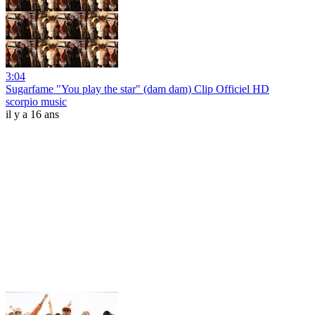
3:04
Sugarfame "You play the star" (dam dam) Clip Officiel HD
scorpio music
il y a 16 ans