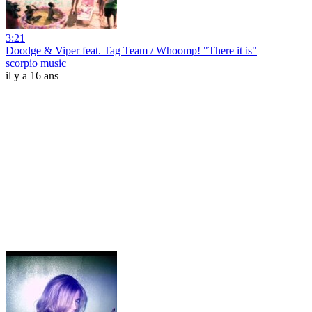
3:21
Doodge & Viper feat. Tag Team / Whoomp! "There it is"
scorpio music
il y a 16 ans