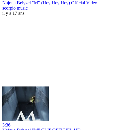
Najoua Belyzel "M" (Hey Hey Hey) Official Video
scorpio music
il y a 17 ans
3:36