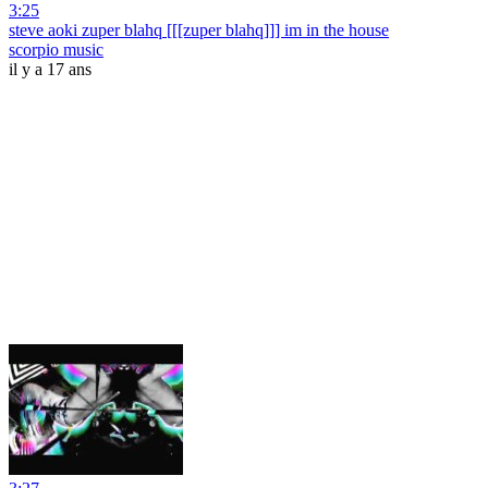
3:25
steve aoki zuper blahq [[[zuper blahq]]] im in the house
scorpio music
il y a 17 ans