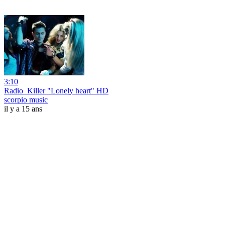
3:10
Radio_Killer "Lonely heart" HD
scorpio music
il y a 15 ans