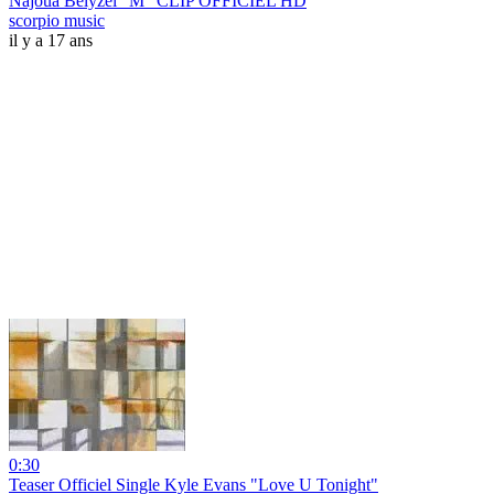
Najoua Belyzel "M" CLIP OFFICIEL HD
scorpio music
il y a 17 ans
0:30
Teaser Officiel Single Kyle Evans "Love U Tonight"