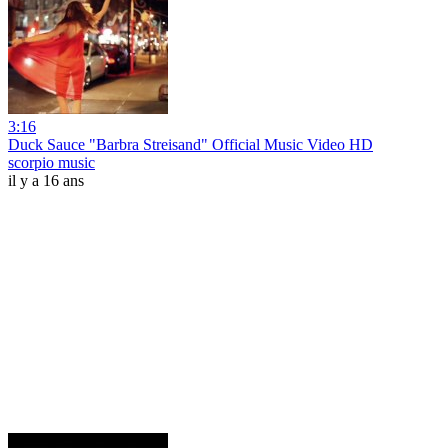
3:16
Duck Sauce "Barbra Streisand" Official Music Video HD
scorpio music
il y a 16 ans