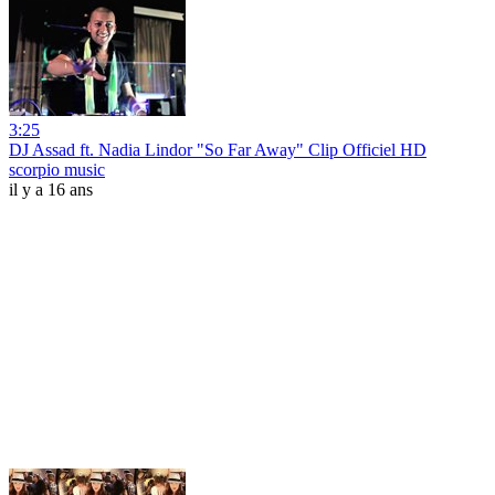
3:25
DJ Assad ft. Nadia Lindor "So Far Away" Clip Officiel HD
scorpio music
il y a 16 ans