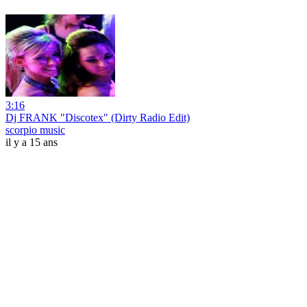
3:16
Dj FRANK "Discotex" (Dirty Radio Edit)
scorpio music
il y a 15 ans