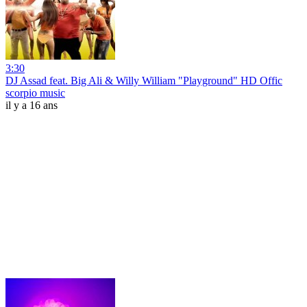
3:30
DJ Assad feat. Big Ali & Willy William "Playground" HD Offic
scorpio music
il y a 16 ans