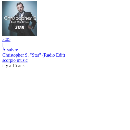
3:05
|
À suivre
Christopher S. "Star" (Radio Edit)
scorpio music
il y a 15 ans