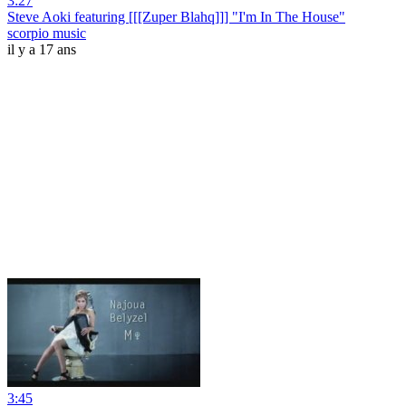
3:27
Steve Aoki featuring [[[Zuper Blahq]]] "I'm In The House"
scorpio music
il y a 17 ans
3:45