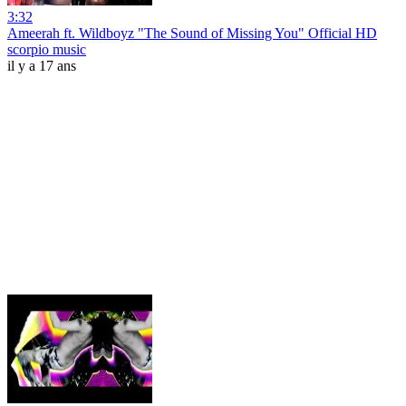
3:32
Ameerah ft. Wildboyz "The Sound of Missing You" Official HD
scorpio music
il y a 17 ans