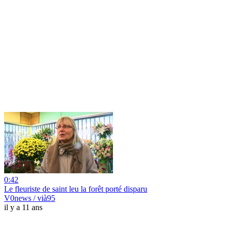
0:42
Le fleuriste de saint leu la forêt porté disparu
V0news / vià95
il y a 11 ans