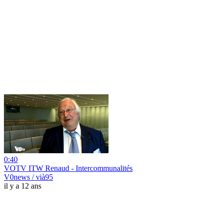
0:40
VOTV ITW Renaud - Intercommunalités
V0news / vià95
il y a 12 ans