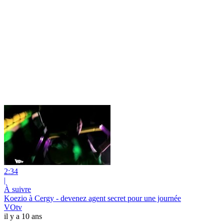
2:34
|
À suivre
Koezio à Cergy - devenez agent secret pour une journée
VOtv
il y a 10 ans