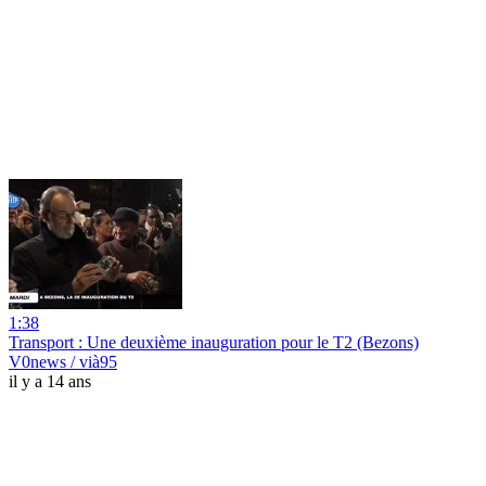
1:38
Transport : Une deuxième inauguration pour le T2 (Bezons)
V0news / vià95
il y a 14 ans