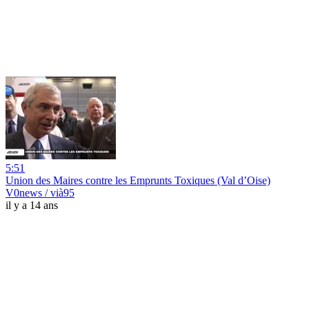
5:51
Union des Maires contre les Emprunts Toxiques (Val d’Oise)
V0news / vià95
il y a 14 ans