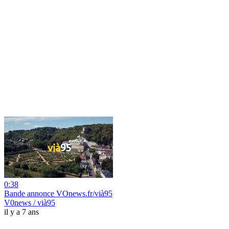
0:38
Bande annonce VOnews.fr/vià95
V0news / vià95
il y a 7 ans