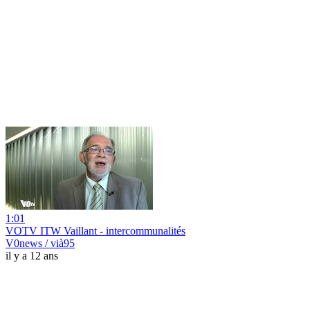
1:01
VOTV ITW Vaillant - intercommunalités
V0news / vià95
il y a 12 ans