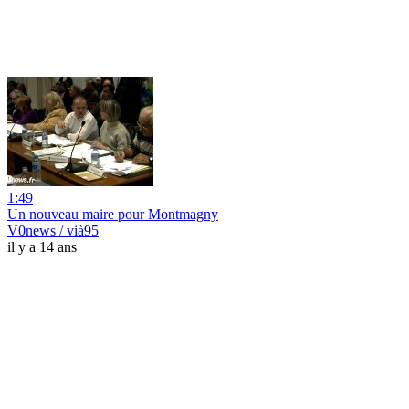
1:49
Un nouveau maire pour Montmagny
V0news / vià95
il y a 14 ans