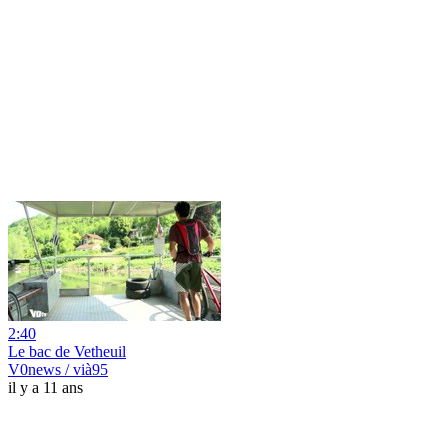
2:40
Le bac de Vetheuil
V0news / vià95
il y a 11 ans