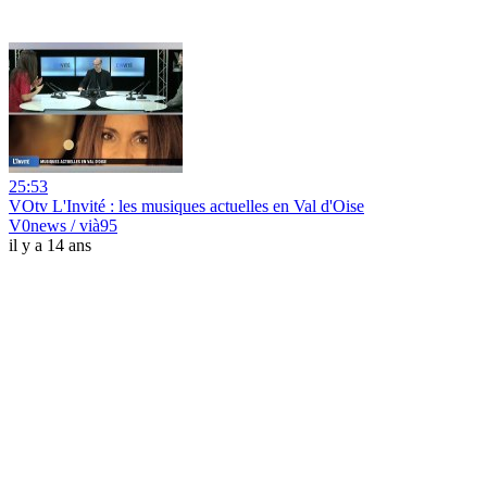
25:53
VOtv L'Invité : les musiques actuelles en Val d'Oise
V0news / vià95
il y a 14 ans