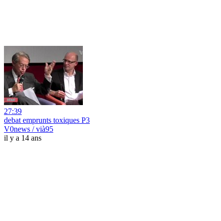
27:39
debat emprunts toxiques P3
V0news / vià95
il y a 14 ans