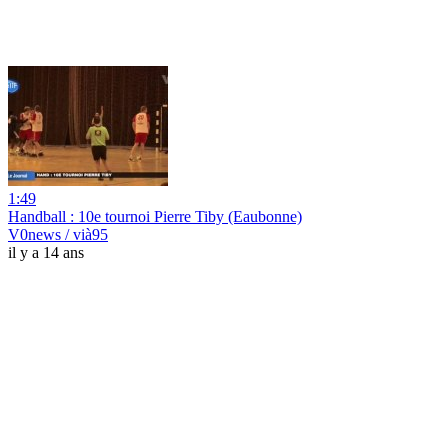
1:49
Handball : 10e tournoi Pierre Tiby (Eaubonne)
V0news / vià95
il y a 14 ans