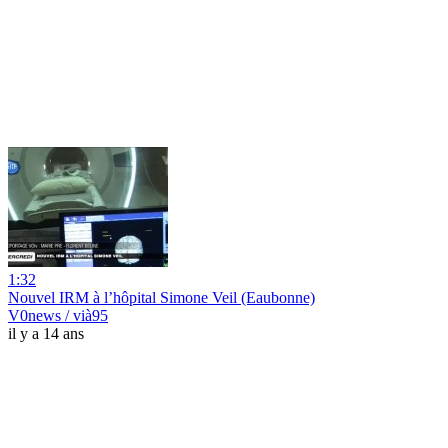
1:32
Nouvel IRM à l’hôpital Simone Veil (Eaubonne)
V0news / vià95
il y a 14 ans