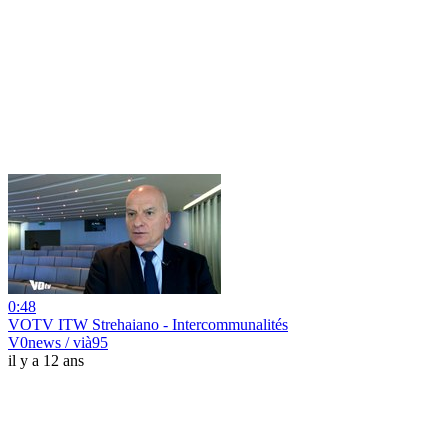
0:48
VOTV ITW Strehaiano - Intercommunalités
V0news / vià95
il y a 12 ans