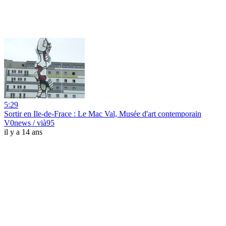
5:29
Sortir en Ile-de-Frace : Le Mac Val, Musée d'art contemporain
V0news / vià95
il y a 14 ans