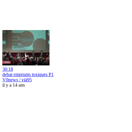
30:18
debat emprunts toxiques P1
V0news / vià95
il y a 14 ans