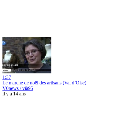
1:37
Le marché de noël des artisans (Val d’Oise)
V0news / vià95
il y a 14 ans