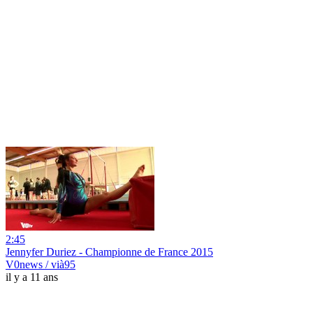
2:45
Jennyfer Duriez - Championne de France 2015
V0news / vià95
il y a 11 ans