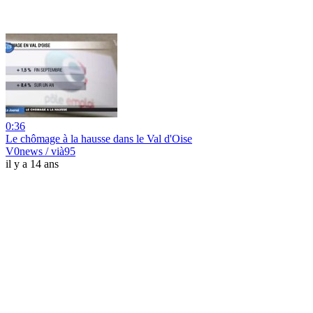
0:36
Le chômage à la hausse dans le Val d'Oise
V0news / vià95
il y a 14 ans