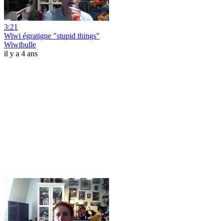
3:21
Wiwi égratigne "stupid things"
Wiwibulle
il y a 4 ans