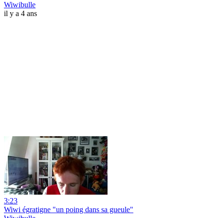
Wiwibulle
il y a 4 ans
3:23
Wiwi égratigne "un poing dans sa gueule"