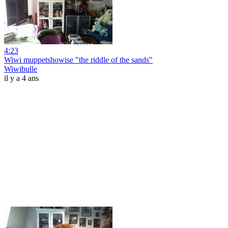
4:23
Wiwi muppetshowise "the riddle of the sands"
Wiwibulle
il y a 4 ans