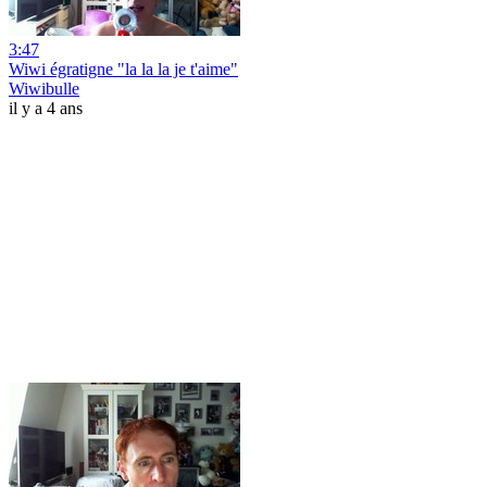
3:47
Wiwi égratigne "la la la je t'aime"
Wiwibulle
il y a 4 ans