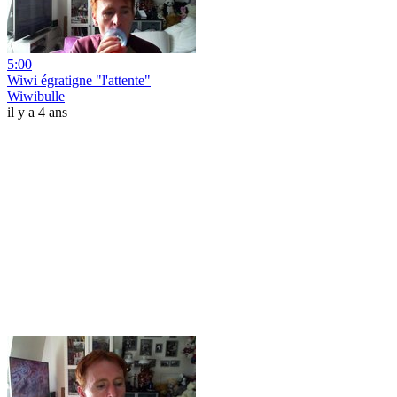
5:00
Wiwi égratigne "l'attente"
Wiwibulle
il y a 4 ans