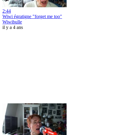
2:44
Wiwi égratigne "forget me too"
Wiwibulle
il y a 4 ans