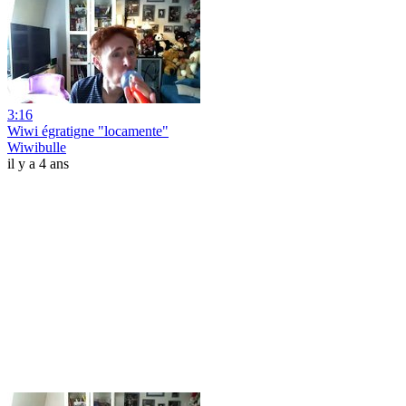
3:16
Wiwi égratigne "locamente"
Wiwibulle
il y a 4 ans