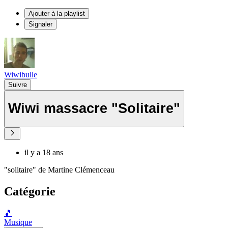
Ajouter à la playlist
Signaler
Wiwibulle
Suivre
Wiwi massacre "Solitaire"
il y a 18 ans
"solitaire" de Martine Clémenceau
Catégorie
🎵
Musique