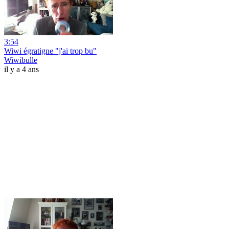
3:54
Wiwi égratigne "j'ai trop bu"
Wiwibulle
il y a 4 ans