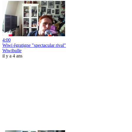
4:00
Wiwi égratigne "spectacular rival"
Wiwibulle
il y a 4 ans