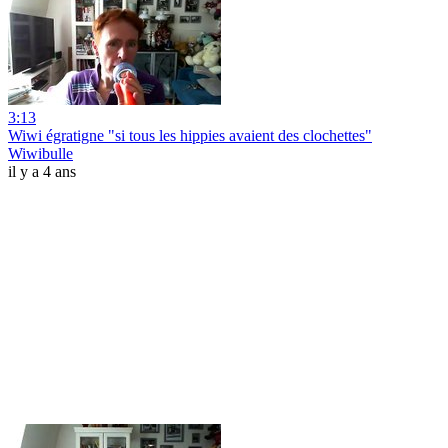
3:13
Wiwi égratigne "si tous les hippies avaient des clochettes"
Wiwibulle
il y a 4 ans