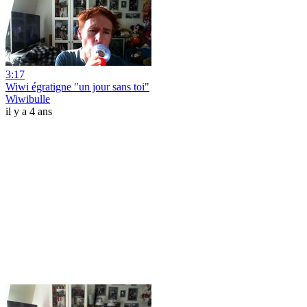
3:17
Wiwi égratigne "un jour sans toi"
Wiwibulle
il y a 4 ans