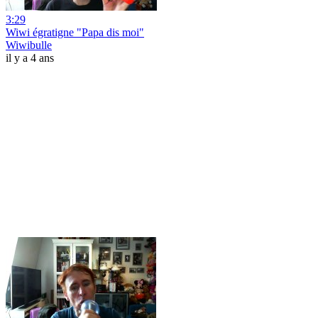
3:29
Wiwi égratigne "Papa dis moi"
Wiwibulle
il y a 4 ans