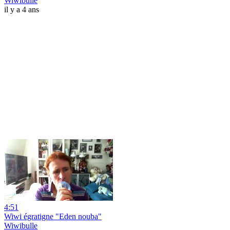
Wiwibulle
il y a 4 ans
4:51
Wiwi égratigne "Eden nouba"
Wiwibulle