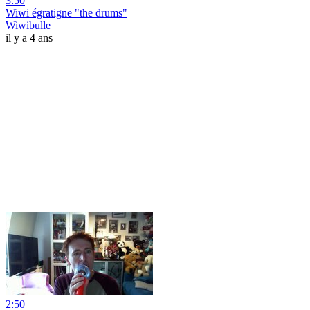
3:50
Wiwi égratigne "the drums"
Wiwibulle
il y a 4 ans
2:50