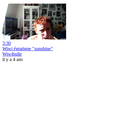
3:30
Wiwi égratigne "sunshine"
Wiwibulle
il y a 4 ans