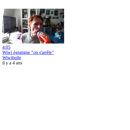
4:05
Wiwi égratigne "on s'arrête"
Wiwibulle
il y a 4 ans