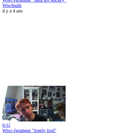
Wiwi égratigne "salut les Mickey"
Wiwibulle
il y a 4 ans
6:11
Wiwi égratigne "lonely fool"