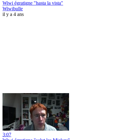
Wiwi égratigne "hasta la vista"
Wiwibulle
il y a 4 ans
3:07