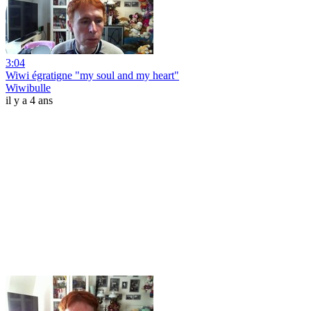
3:04
Wiwi égratigne "my soul and my heart"
Wiwibulle
il y a 4 ans