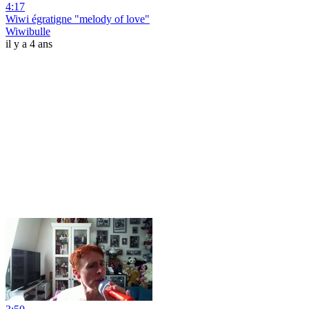
4:17
Wiwi égratigne "melody of love"
Wiwibulle
il y a 4 ans