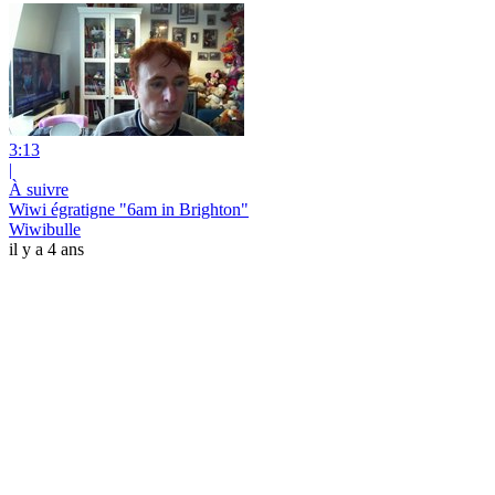
3:13
|
À suivre
Wiwi égratigne "6am in Brighton"
Wiwibulle
il y a 4 ans