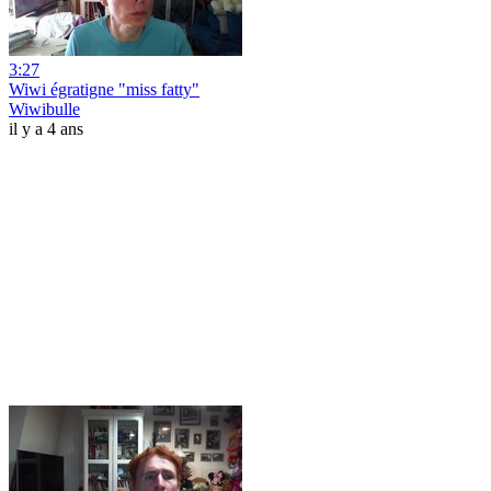
3:27
Wiwi égratigne "miss fatty"
Wiwibulle
il y a 4 ans