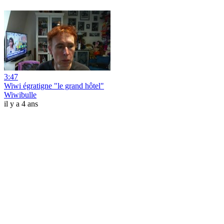
3:47
Wiwi égratigne "le grand hôtel"
Wiwibulle
il y a 4 ans