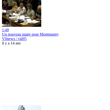
1:49
Un nouveau maire pour Montmagny
V0news / vià95
il y a 14 ans