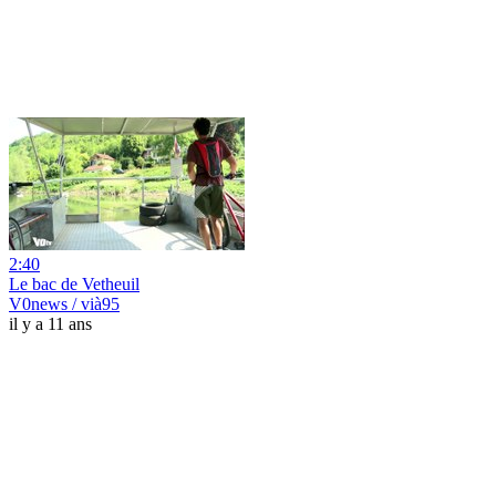
2:40
Le bac de Vetheuil
V0news / vià95
il y a 11 ans