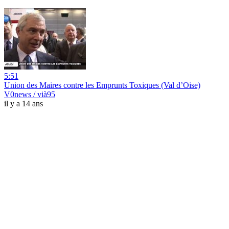
5:51
Union des Maires contre les Emprunts Toxiques (Val d’Oise)
V0news / vià95
il y a 14 ans