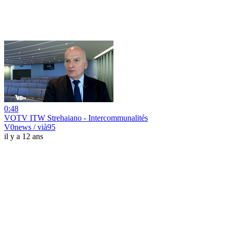
0:48
VOTV ITW Strehaiano - Intercommunalités
V0news / vià95
il y a 12 ans