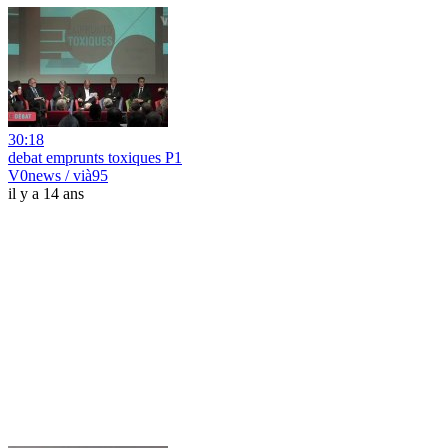
30:18
debat emprunts toxiques P1
V0news / vià95
il y a 14 ans