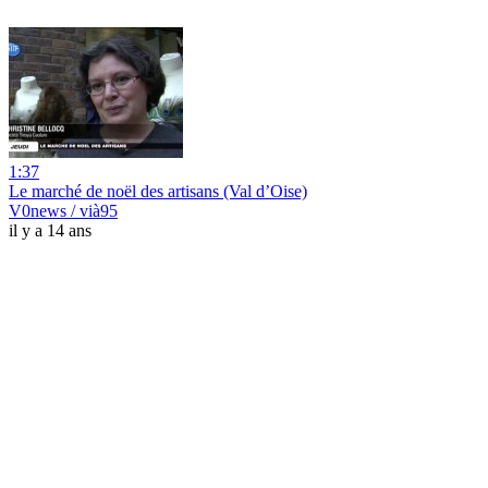
1:37
Le marché de noël des artisans (Val d’Oise)
V0news / vià95
il y a 14 ans