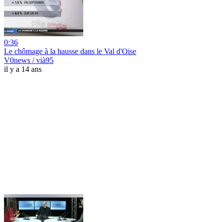
0:36
Le chômage à la hausse dans le Val d'Oise
V0news / vià95
il y a 14 ans