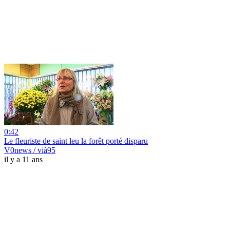
0:42
Le fleuriste de saint leu la forêt porté disparu
V0news / vià95
il y a 11 ans