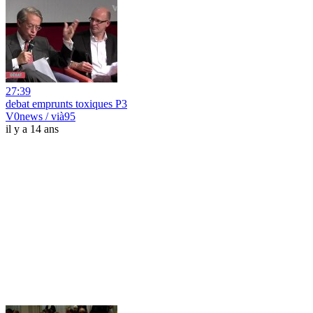
27:39
debat emprunts toxiques P3
V0news / vià95
il y a 14 ans