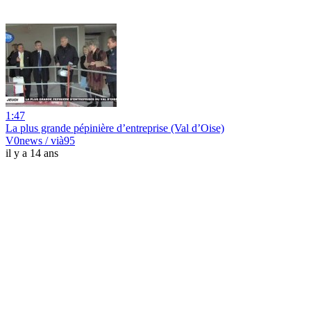
1:47
La plus grande pépinière d’entreprise (Val d’Oise)
V0news / vià95
il y a 14 ans