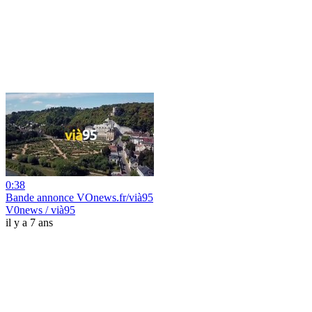
0:38
Bande annonce VOnews.fr/vià95
V0news / vià95
il y a 7 ans