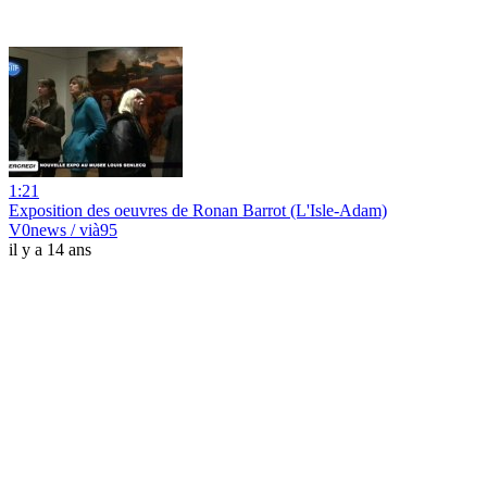
1:21
Exposition des oeuvres de Ronan Barrot (L'Isle-Adam)
V0news / vià95
il y a 14 ans