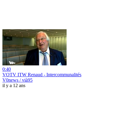
0:40
VOTV ITW Renaud - Intercommunalités
V0news / vià95
il y a 12 ans