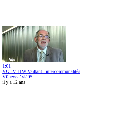
1:01
VOTV ITW Vaillant - intercommunalités
V0news / vià95
il y a 12 ans