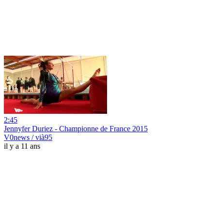
2:45
Jennyfer Duriez - Championne de France 2015
V0news / vià95
il y a 11 ans