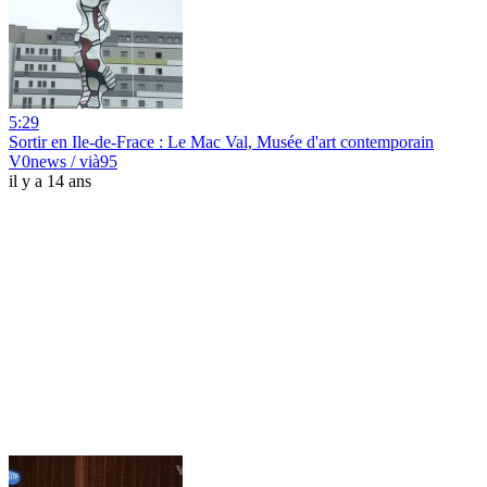
5:29
Sortir en Ile-de-Frace : Le Mac Val, Musée d'art contemporain
V0news / vià95
il y a 14 ans