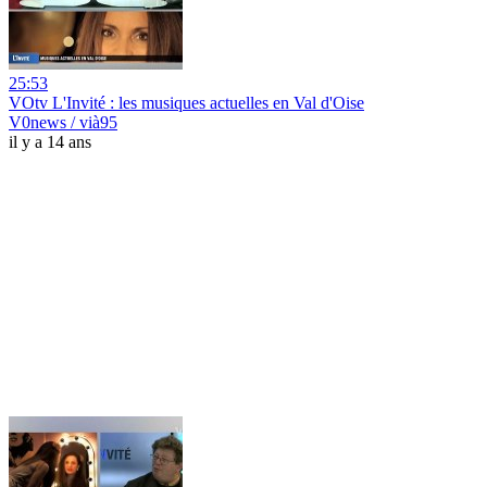
25:53
VOtv L'Invité : les musiques actuelles en Val d'Oise
V0news / vià95
il y a 14 ans