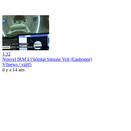
1:32
Nouvel IRM à l’hôpital Simone Veil (Eaubonne)
V0news / vià95
il y a 14 ans