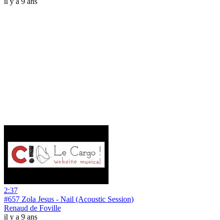
il y a 9 ans
2:37
#657 Zola Jesus - Nail (Acoustic Session)
Renaud de Foville
il y a 9 ans