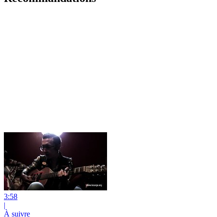
3:58
|
À suivre