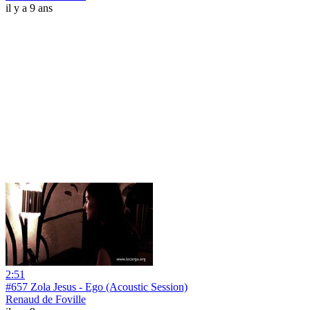
il y a 9 ans
2:51
#657 Zola Jesus - Ego (Acoustic Session)
Renaud de Foville