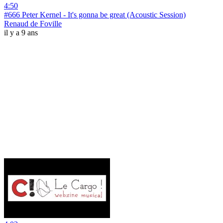
4:50
#666 Peter Kernel - It's gonna be great (Acoustic Session)
Renaud de Foville
il y a 9 ans