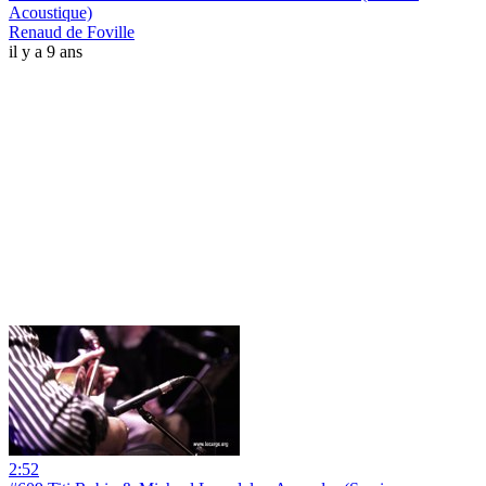
Acoustique)
Renaud de Foville
il y a 9 ans
2:52