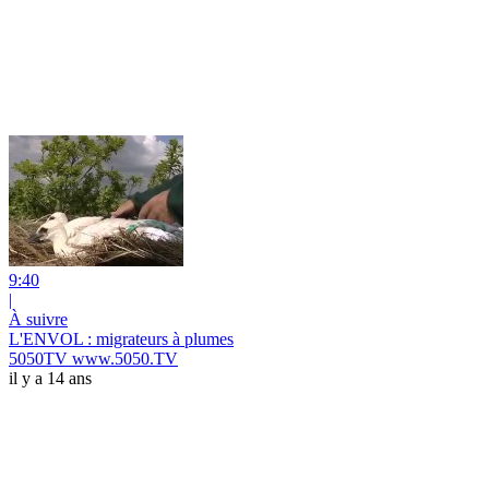
9:40
|
À suivre
L'ENVOL : migrateurs à plumes
5050TV www.5050.TV
il y a 14 ans