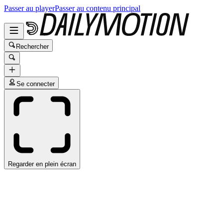
Passer au player
Passer au contenu principal
Rechercher
Se connecter
Regarder en plein écran