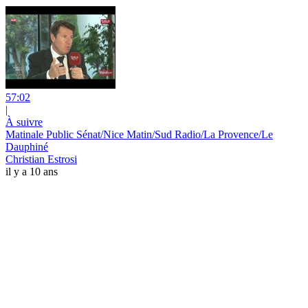
57:02
|
À suivre
Matinale Public Sénat/Nice Matin/Sud Radio/La Provence/Le
Dauphiné
Christian Estrosi
il y a 10 ans