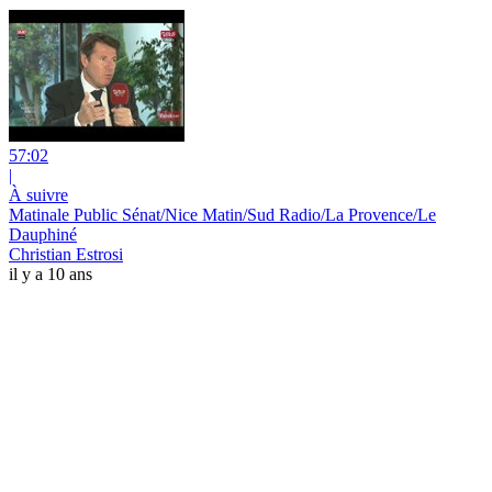
57:02
|
À suivre
Matinale Public Sénat/Nice Matin/Sud Radio/La Provence/Le
Dauphiné
Christian Estrosi
il y a 10 ans