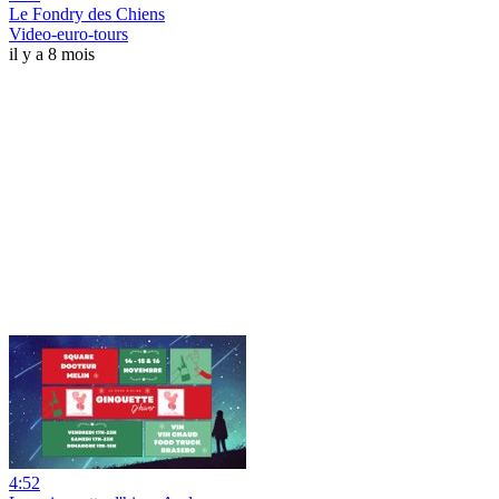
Le Fondry des Chiens
Video-euro-tours
il y a 8 mois
4:52