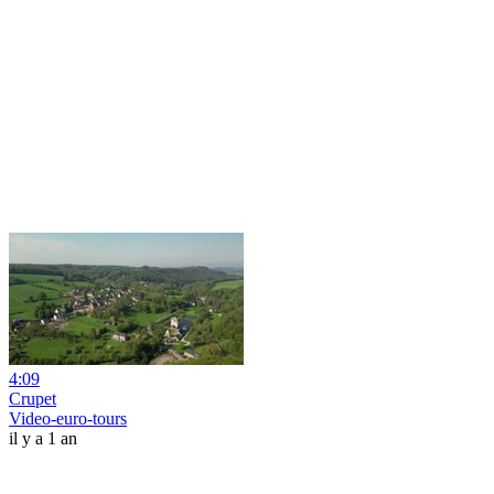
4:09
Crupet
Video-euro-tours
il y a 1 an