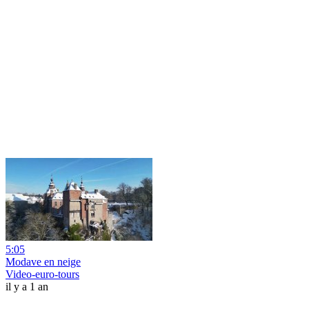
5:05
Modave en neige
Video-euro-tours
il y a 1 an