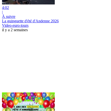
4:02
|
À suivre
La guinguette d'été d'Andenne 2026
Video-euro-tours
il y a 2 semaines