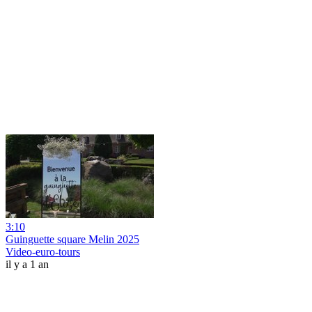
3:10
Guinguette square Melin 2025
Video-euro-tours
il y a 1 an