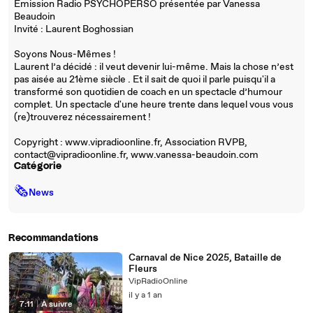
Emission Radio PSYCHOPERSO présentée par Vanessa
Beaudoin
Invité : Laurent Boghossian
Soyons Nous-Mêmes !
Laurent l’a décidé : il veut devenir lui-même. Mais la chose n’est
pas aisée au 21ème siècle . Et il sait de quoi il parle puisqu'il a
transformé son quotidien de coach en un spectacle d’humour
complet. Un spectacle d'une heure trente dans lequel vous vous
(re)trouverez nécessairement !
Copyright : www.vipradioonline.fr, Association RVPB,
contact@vipradioonline.fr, www.vanessa-beaudoin.com
Catégorie
🗞
News
Recommandations
Carnaval de Nice 2025, Bataille de
Fleurs
VipRadioOnline
il y a 1 an
7:11
|
À suivre