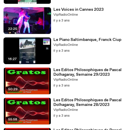
Les Voices in Cannes 2023
VipRadioOnline
il y a 3 ans
22:25
Le Piano Saltimbanque, Franck Ciup
VipRadioOnline
il y a 3 ans
16:27
Les Editos Philosophiques de Pascal
Dolhagaray, Semaine 29/2023
VipRadioOnline
il y a 3 ans
50:29
Les Editos Philosophiques de Pascal
Dolhagaray, Semaine 28/2023
VipRadioOnline
il y a 3 ans
55:58