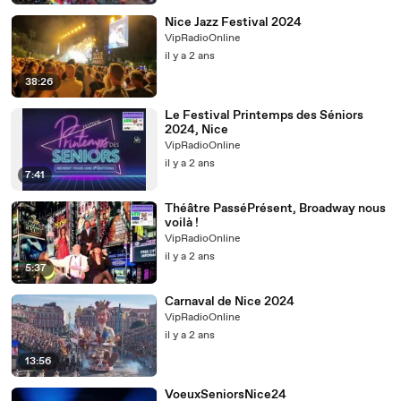
Nice Jazz Festival 2024
VipRadioOnline
il y a 2 ans
38:26
Le Festival Printemps des Séniors
2024, Nice
VipRadioOnline
il y a 2 ans
7:41
Théâtre PasséPrésent, Broadway nous
voilà !
VipRadioOnline
il y a 2 ans
5:37
Carnaval de Nice 2024
VipRadioOnline
il y a 2 ans
13:56
VoeuxSeniorsNice24