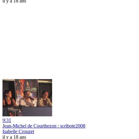
il y a 18 ans
9:31
Jean-Michel de Courthezon : scribote2008
Isabelle Crouzet
il y a 18 ans