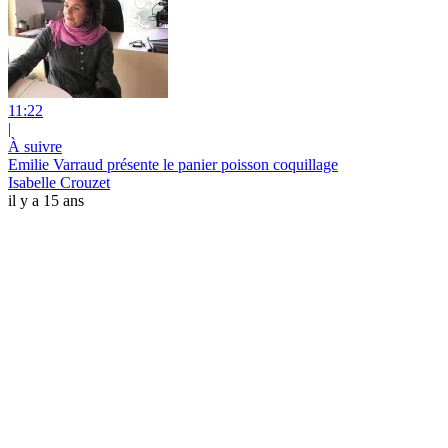
11:22
|
À suivre
Emilie Varraud présente le panier poisson coquillage
Isabelle Crouzet
il y a 15 ans