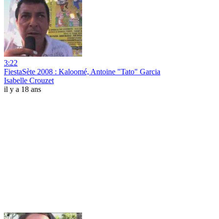
3:22
FiestaSète 2008 : Kaloomé, Antoine "Tato" Garcia
Isabelle Crouzet
il y a 18 ans