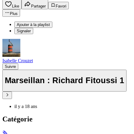
Like
Partager
Favori
Plus
Ajouter à la playlist
Signaler
Isabelle Crouzet
Suivre
Marseillan : Richard Fitoussi 1
il y a 18 ans
Catégorie
🗞