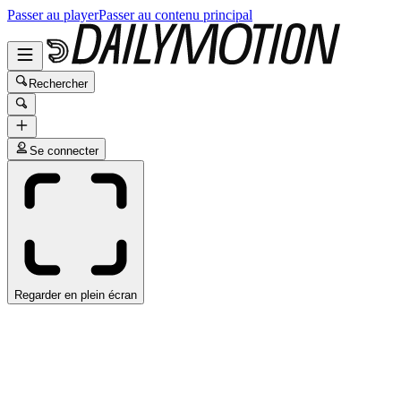
Passer au player
Passer au contenu principal
Rechercher
Se connecter
Regarder en plein écran