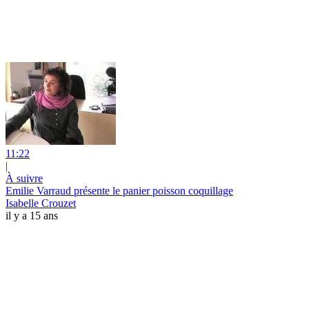
11:22
|
À suivre
Emilie Varraud présente le panier poisson coquillage
Isabelle Crouzet
il y a 15 ans