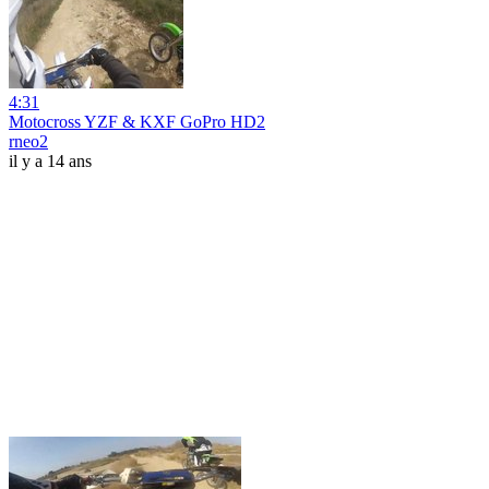
4:31
Motocross YZF & KXF GoPro HD2
rneo2
il y a 14 ans