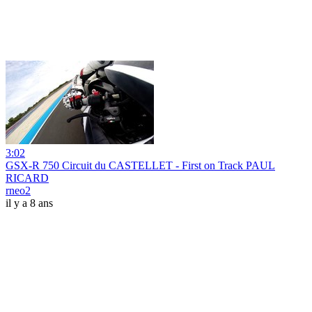
3:02
GSX-R 750 Circuit du CASTELLET - First on Track PAUL
RICARD
rneo2
il y a 8 ans