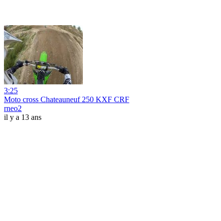
3:25
Moto cross Chateauneuf 250 KXF CRF
rneo2
il y a 13 ans