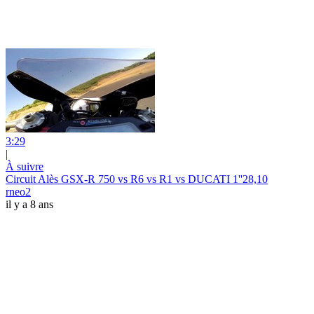
3:29
|
À suivre
Circuit Alès GSX-R 750 vs R6 vs R1 vs DUCATI 1''28,10
rneo2
il y a 8 ans