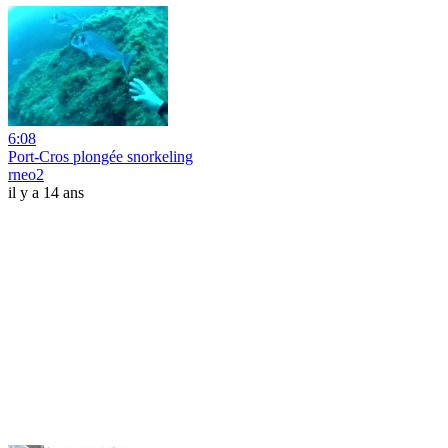
6:08
Port-Cros plongée snorkeling
rneo2
il y a 14 ans