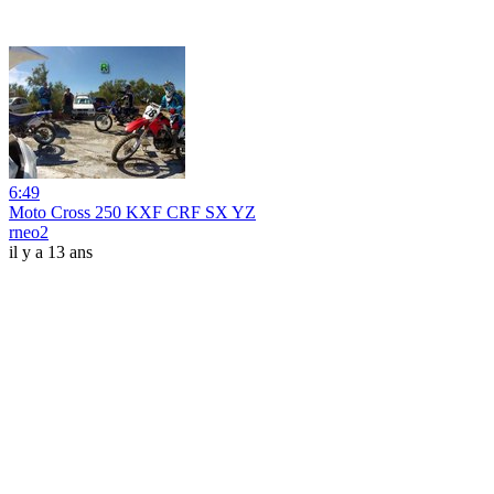
6:49
Moto Cross 250 KXF CRF SX YZ
rneo2
il y a 13 ans