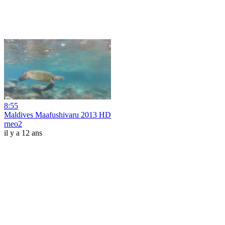
8:55
Maldives Maafushivaru 2013 HD
rneo2
il y a 12 ans