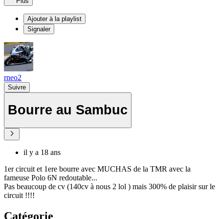
Plus
Ajouter à la playlist
Signaler
rneo2
Suivre
Bourre au Sambuc
il y a 18 ans
1er circuit et 1ere bourre avec MUCHAS de la TMR avec la
fameuse Polo 6N redoutable...
Pas beaucoup de cv (140cv à nous 2 lol ) mais 300% de plaisir sur le
circuit !!!!
Catégorie