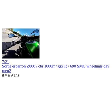
7:21
Sortie esparron Z800 / cbr 1000rr / gsx R / 690 SMC wheelings day
rneo2
il y a 9 ans