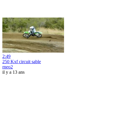
2:49
250 Kxf circuit sable
rneo2
il y a 13 ans