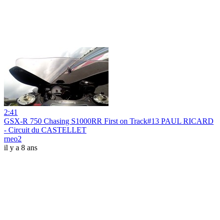
2:41
GSX-R 750 Chasing S1000RR First on Track#13 PAUL RICARD
- Circuit du CASTELLET
rneo2
il y a 8 ans