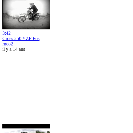
3:42
Cross 250 YZF Fos
rneo2
il y a 14 ans