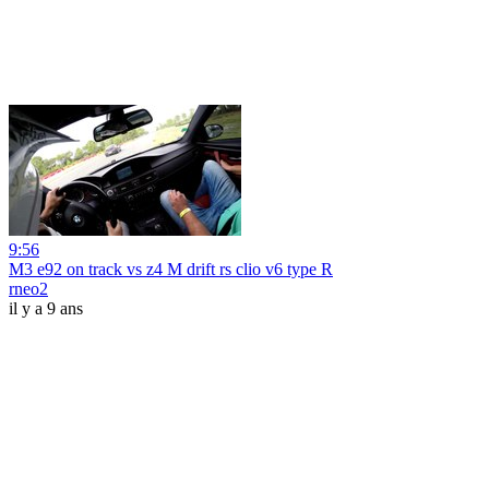
9:56
M3 e92 on track vs z4 M drift rs clio v6 type R
rneo2
il y a 9 ans