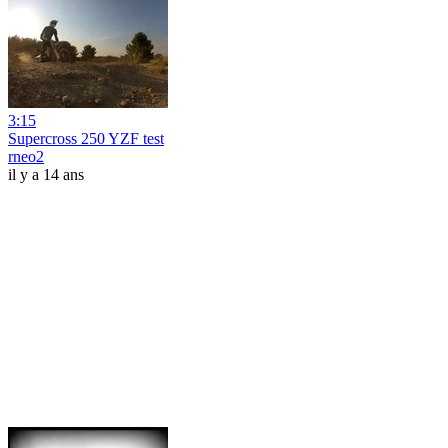
3:15
Supercross 250 YZF test
rneo2
il y a 14 ans