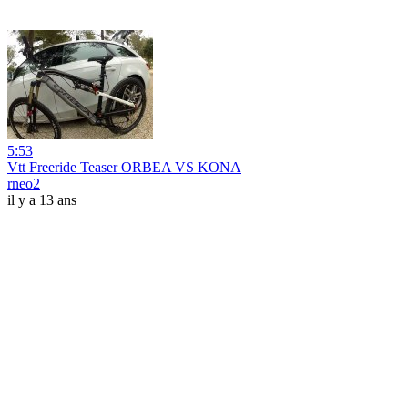
5:53
Vtt Freeride Teaser ORBEA VS KONA
rneo2
il y a 13 ans