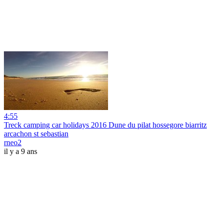
4:55
Treck camping car holidays 2016 Dune du pilat hossegore biarritz
arcachon st sebastian
rneo2
il y a 9 ans