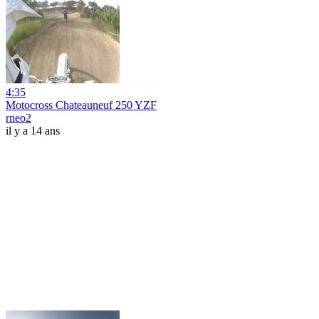
4:35
Motocross Chateauneuf 250 YZF
rneo2
il y a 14 ans