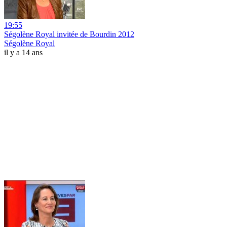
19:55
Ségolène Royal invitée de Bourdin 2012
Ségolène Royal
il y a 14 ans