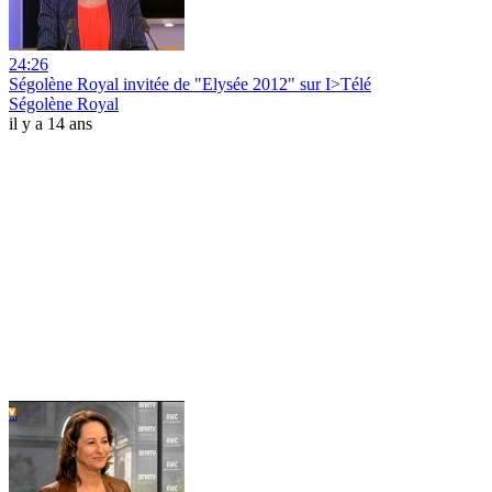
24:26
Ségolène Royal invitée de "Elysée 2012" sur I>Télé
Ségolène Royal
il y a 14 ans