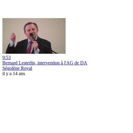
9:53
Bernard Lesterlin, intervention à l'AG de DA
Ségolène Royal
il y a 14 ans