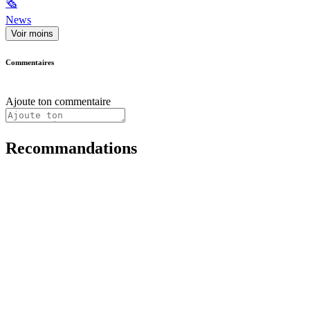
🗞
News
Voir moins
Commentaires
Ajoute ton commentaire
Recommandations