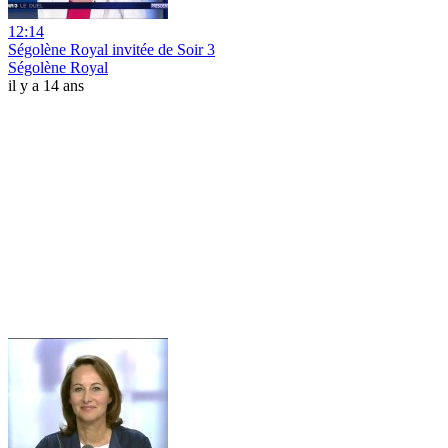
12:14
Ségolène Royal invitée de Soir 3
Ségolène Royal
il y a 14 ans