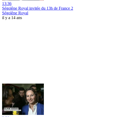
13:36
Ségolène Royal invitée du 13h de France 2
Ségolène Royal
il y a 14 ans