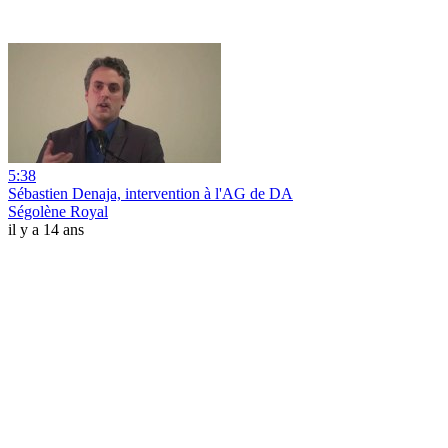
5:38
Sébastien Denaja, intervention à l'AG de DA
Ségolène Royal
il y a 14 ans