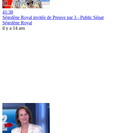
41:38
Ségolène Royal invitée de Preuve par 3 - Public Sénat
Ségolène Royal
il y a 14 ans