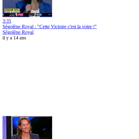
3:35
Ségolène Royal : "Cette Victoire c'est la votre !"
Ségolène Royal
il y a 14 ans