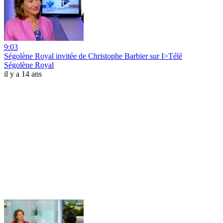
9:03
Ségolène Royal invitée de Christophe Barbier sur I>Télé
Ségolène Royal
il y a 14 ans