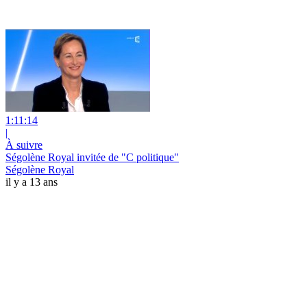
1:11:14
|
À suivre
Ségolène Royal invitée de "C politique"
Ségolène Royal
il y a 13 ans