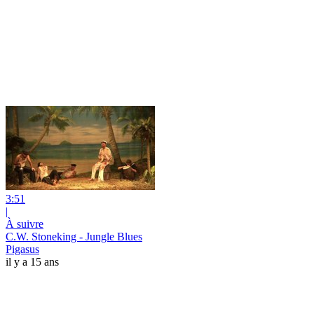
3:51
|
À suivre
C.W. Stoneking - Jungle Blues
Pigasus
il y a 15 ans