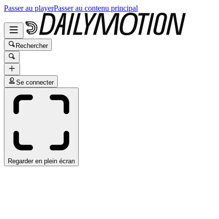
Passer au player
Passer au contenu principal
Rechercher
Se connecter
Regarder en plein écran