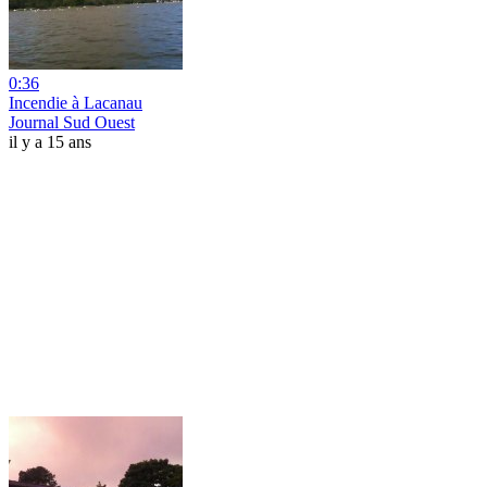
0:36
Incendie à Lacanau
Journal Sud Ouest
il y a 15 ans