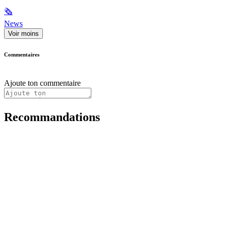
🗞
News
Voir moins
Commentaires
Ajoute ton commentaire
Recommandations