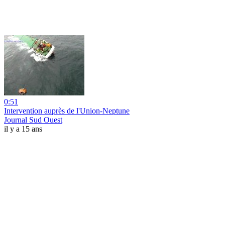
0:51
Intervention auprès de l'Union-Neptune
Journal Sud Ouest
il y a 15 ans